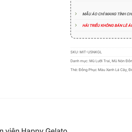
MẪU ÁO CHỈ MANG TÍNH C
HẢI TRIỀU KHÔNG BÁN LẺ 
SKU:
MIT-U5NKGL
Danh mục:
Mũ Lưỡi Trai
,
Mũ Nón Đồn
Thẻ:
Đồng Phục Màu Xanh Lá Cây
,
Đ
hân viên Happy Gelato