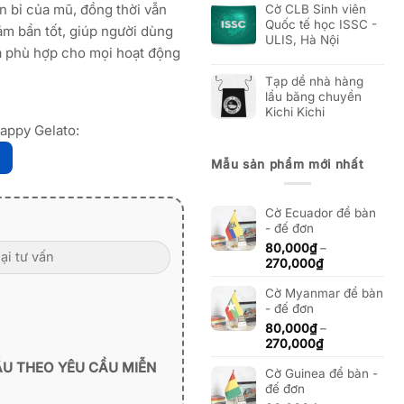
n bỉ của mũ, đồng thời vẫn
Cờ CLB Sinh viên
Quốc tế học ISSC -
m bẩn tốt, giúp người dùng
ULIS, Hà Nội
à phù hợp cho mọi hoạt động
Tạp dề nhà hàng
lẩu băng chuyền
Kichi Kichi
appy Gelato:
Mẫu sản phẩm mới nhất
Cờ Ecuador để bàn
- đế đơn
80,000
₫
–
Khoảng
270,000
₫
giá:
Cờ Myanmar để bàn
từ
- đế đơn
80,000₫
đến
80,000
₫
–
270,000₫
Khoảng
270,000
₫
giá:
ẪU THEO YÊU CẦU MIỄN
Cờ Guinea để bàn -
từ
đế đơn
80,000₫