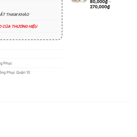
đến
80,000
₫
–
270,000₫
Khoảng
270,000
₫
giá:
HẤT THAM KHẢO
từ
80,000₫
ÁO CỦA THƯƠNG HIỆU
đến
270,000₫
g Phục
ồng Phục Quận 10