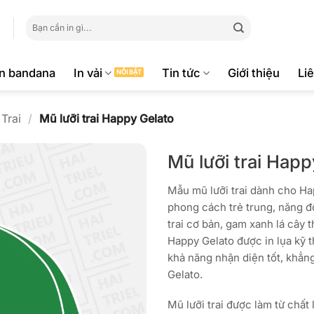
Tìm
kiếm:
ăn bandana
In vải
Tin tức
Giới thiệu
Li
Trai
/
Mũ lưỡi trai Happy Gelato
Mũ lưỡi trai Happ
Mẫu mũ lưỡi trai dành cho Ha
phong cách trẻ trung, năng độ
trai cơ bản, gam xanh lá cây 
Happy Gelato được in lụa kỹ t
khả năng nhận diện tốt, khẳn
Gelato.
Mũ lưỡi trai được làm từ chất 