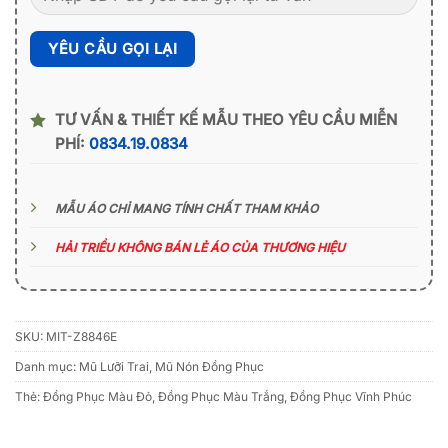
TƯ VẤN & THIẾT KẾ MẪU THEO YÊU CẦU MIỄN
PHÍ:
0834.19.0834
MẪU ÁO CHỈ MANG TÍNH CHẤT THAM KHẢO
HẢI TRIỀU KHÔNG BÁN LẺ ÁO CỦA THƯƠNG HIỆU
SKU:
MIT-Z8846E
Danh mục:
Mũ Lưỡi Trai
,
Mũ Nón Đồng Phục
Thẻ:
Đồng Phục Màu Đỏ
,
Đồng Phục Màu Trắng
,
Đồng Phục Vĩnh Phúc