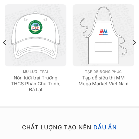
MŨ LƯỠI TRAI
TẠP DỀ ĐỒNG PHỤC
Nón lưỡi trai Trường
Tạp dề siêu thị MM
THCS Phan Chu Trinh,
Mega Market Việt Nam
Đà Lạt
CHẤT LƯỢNG TẠO NÊN
DẤU ẤN