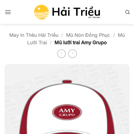
Bỏ
qua
nội
dung
May In Thêu Hải Triều
/
Mũ Nón Đồng Phục
/
Mũ
Lưỡi Trai
/
Mũ lưỡi trai Amy Grupo