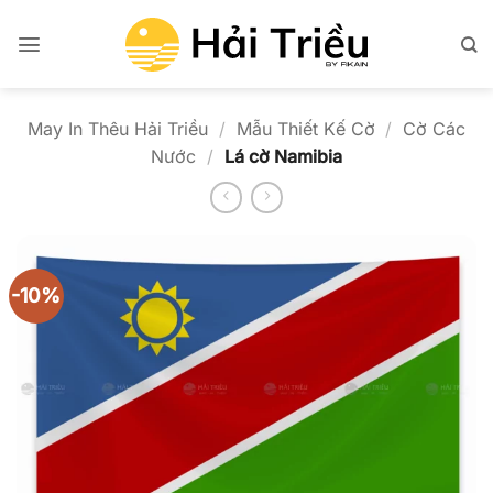
Bỏ
qua
nội
dung
May In Thêu Hải Triều
/
Mẫu Thiết Kế Cờ
/
Cờ Các
Nước
/
Lá cờ Namibia
-10%