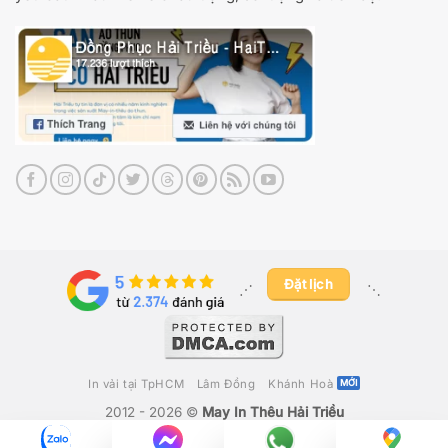
Đặt lịch
⋰ ​
⋱
In vải tại TpHCM
Lâm Đồng
Khánh Hoà
2012 - 2026 ©
May In Thêu Hải Triều
Công Ty TNHH Fika Việt Nam
– GPKD Số 0316280392 Do Sở Kế