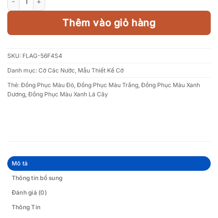
Thêm vào giỏ hàng
SKU:
FLAG-56F4S4
Danh mục:
Cờ Các Nước
,
Mẫu Thiết Kế Cờ
Thẻ:
Đồng Phục Màu Đỏ
,
Đồng Phục Màu Trắng
,
Đồng Phục Màu Xanh
Dương
,
Đồng Phục Màu Xanh Lá Cây
Mô tả
Thông tin bổ sung
Đánh giá (0)
Thông Tin