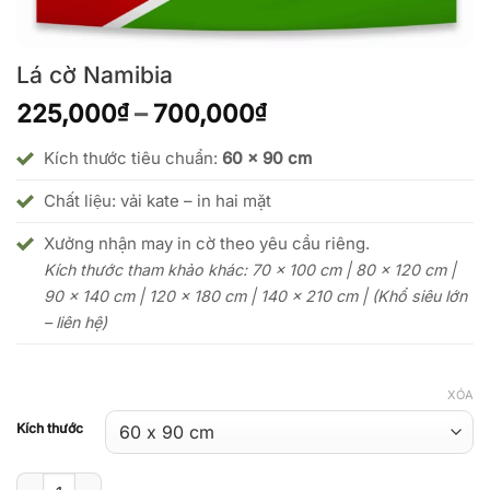
Lá cờ Namibia
Khoảng
225,000
–
700,000
₫
₫
giá:
từ
Kích thước tiêu chuẩn:
60 x 90 cm
225,000₫
Chất liệu: vải kate – in hai mặt
đến
700,000₫
Xưởng nhận may in cờ theo yêu cầu riêng.
Kích thước tham khảo khác: 70 x 100 cm | 80 x 120 cm |
90 x 140 cm | 120 x 180 cm | 140 x 210 cm | (Khổ siêu lớn
– liên hệ)
XÓA
Kích thước
Lá cờ Namibia số lượng