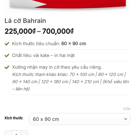
Lá cờ Bahrain
Khoảng
225,000
–
700,000
₫
₫
giá:
từ
Kích thước tiêu chuẩn:
60 x 90 cm
225,000₫
Chất liệu: vải kate – in hai mặt
đến
700,000₫
Xưởng nhận may in cờ theo yêu cầu riêng.
Kích thước tham khảo khác: 70 x 100 cm | 80 x 120 cm |
90 x 140 cm | 120 x 180 cm | 140 x 210 cm | (Khổ siêu lớn
– liên hệ)
XÓA
Kích thước
Lá cờ Bahrain số lượng