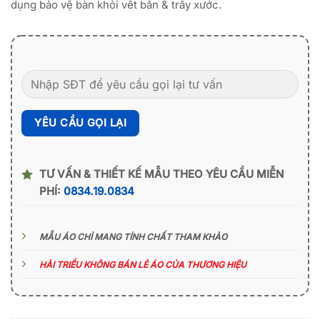
dụng bảo vệ bàn khỏi vết bẩn & trầy xước.
TƯ VẤN & THIẾT KẾ MẪU THEO YÊU CẦU MIỄN
PHÍ:
0834.19.0834
MẪU ÁO CHỈ MANG TÍNH CHẤT THAM KHẢO
HẢI TRIỀU KHÔNG BÁN LẺ ÁO CỦA THƯƠNG HIỆU