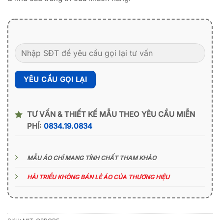
TƯ VẤN & THIẾT KẾ MẪU THEO YÊU CẦU MIỄN
PHÍ:
0834.19.0834
MẪU ÁO CHỈ MANG TÍNH CHẤT THAM KHẢO
HẢI TRIỀU KHÔNG BÁN LẺ ÁO CỦA THƯƠNG HIỆU