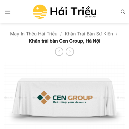
Bỏ
qua
nội
dung
May In Thêu Hải Triều
/
Khăn Trải Bàn Sự Kiện
/
Khăn trải bàn Cen Group, Hà Nội