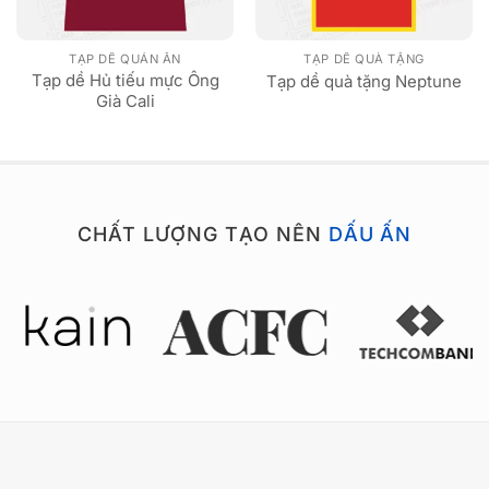
TẠP DỀ QUÁN ĂN
TẠP DỀ QUÀ TẶNG
Tạp dề Hủ tiếu mực Ông
Tạp dề quà tặng Neptune
Già Cali
CHẤT LƯỢNG TẠO NÊN
DẤU ẤN