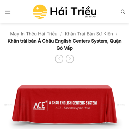
Bỏ
qua
nội
dung
May In Thêu Hải Triều
/
Khăn Trải Bàn Sự Kiện
/
Khăn trải bàn Á Châu English Centers System, Quận
Gò Vấp