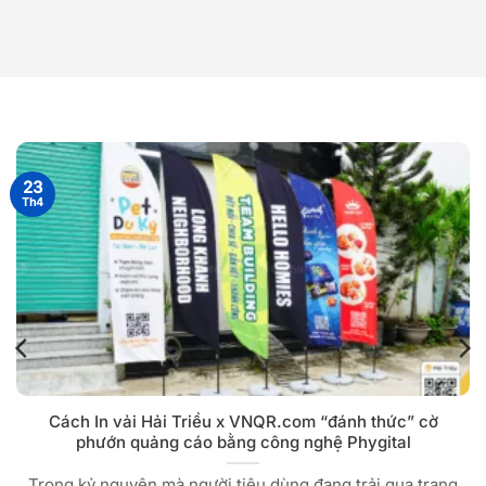
23
Th4
Cách In vải Hải Triều x VNQR.com “đánh thức” cờ
phướn quảng cáo bằng công nghệ Phygital
Trong kỷ nguyên mà người tiêu dùng đang trải qua trạng