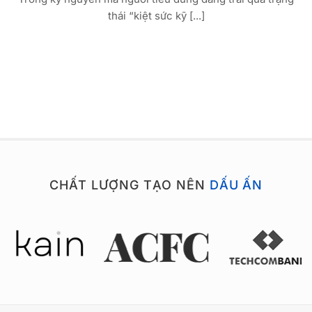
thái “kiệt sức kỹ [...]
CHẤT LƯỢNG TẠO NÊN
DẤU ẤN