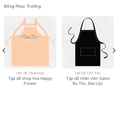
Đồng Phục Trường
TẠP DỀ TIỆM HOA
TẠP DỀ CẮT TÓC
Tạp dề shop hoa Happy
Tạp dề nhân viên Salon
Flower
Bu Tóc, Bảo Lộc