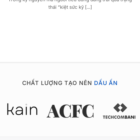
thái “kiệt sức kỹ [...]
CHẤT LƯỢNG TẠO NÊN
DẤU ẤN