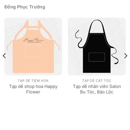
Đồng Phục Trường
TẠP DỀ TIỆM HOA
TẠP DỀ CẮT TÓC
Tạp dề shop hoa Happy
Tạp dề nhân viên Salon
Flower
Bu Tóc, Bảo Lộc