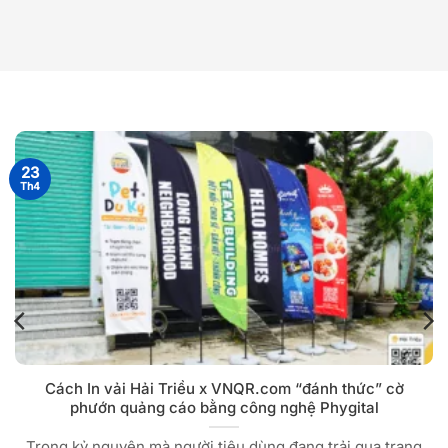
23
Th4
Cách In vải Hải Triều x VNQR.com “đánh thức” cờ
phướn quảng cáo bằng công nghệ Phygital
Trong kỷ nguyên mà người tiêu dùng đang trải qua trạng