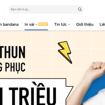
Tìm
kiếm:
ăn bandana
In vải
Tin tức
Giới thiệu
Li