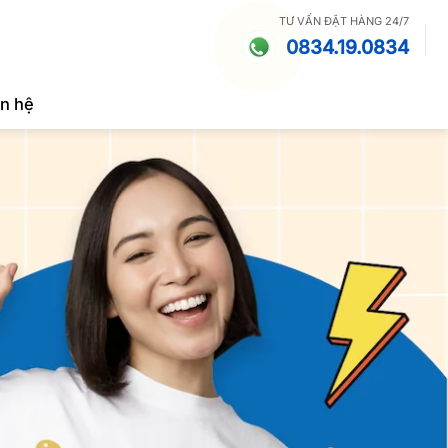
TƯ VẤN ĐẶT HÀNG 24/7
0834.19.0834
ên hệ