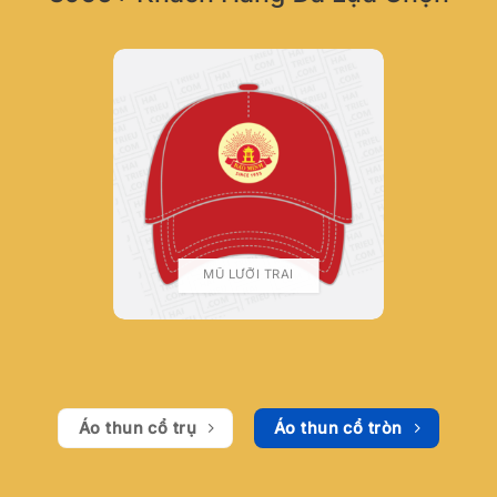
MŨ LƯỠI TRAI
Áo thun cổ trụ
Áo thun cổ tròn