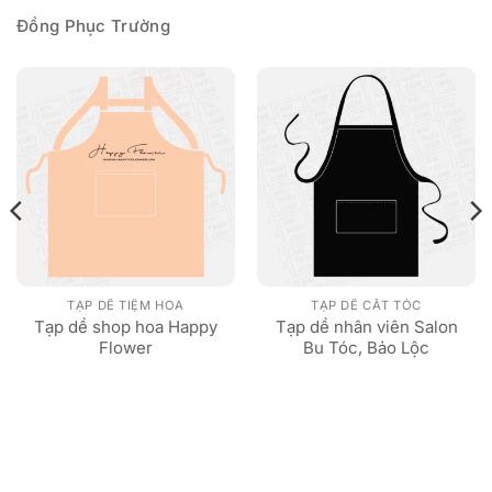
Đồng Phục Trường
TẠP DỀ TIỆM HOA
TẠP DỀ CẮT TÓC
Tạp dề shop hoa Happy
Tạp dề nhân viên Salon
Flower
Bu Tóc, Bảo Lộc