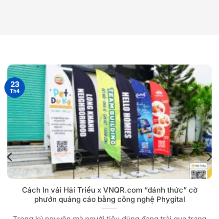
23
Th4
Cách In vải Hải Triều x VNQR.com “đánh thức” cờ
phướn quảng cáo bằng công nghệ Phygital
Trong kỷ nguyên mà người tiêu dùng đang trải qua trạng