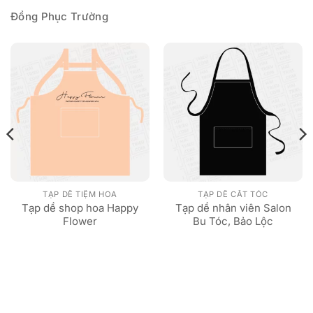
Đồng Phục Trường
TẠP DỀ TIỆM HOA
TẠP DỀ CẮT TÓC
Tạp dề shop hoa Happy
Tạp dề nhân viên Salon
Flower
Bu Tóc, Bảo Lộc