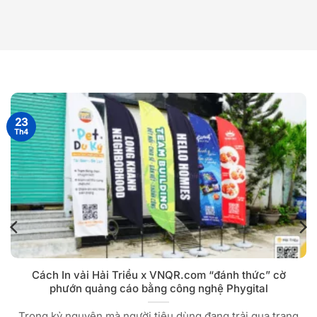
23
Th4
Cách In vải Hải Triều x VNQR.com “đánh thức” cờ
phướn quảng cáo bằng công nghệ Phygital
Trong kỷ nguyên mà người tiêu dùng đang trải qua trạng