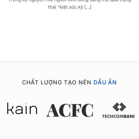
thái “kiệt sức kỹ [...]
CHẤT LƯỢNG TẠO NÊN
DẤU ẤN