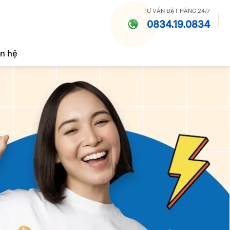
TƯ VẤN ĐẶT HÀNG 24/7
0834.19.0834
ên hệ