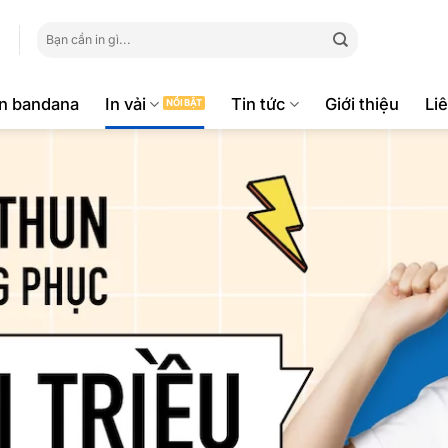
Tìm
kiếm:
ăn bandana
In vải
Tin tức
Giới thiệu
Li