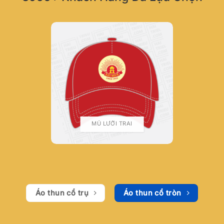
MŨ LƯỠI TRAI
Áo thun cổ trụ
Áo thun cổ tròn