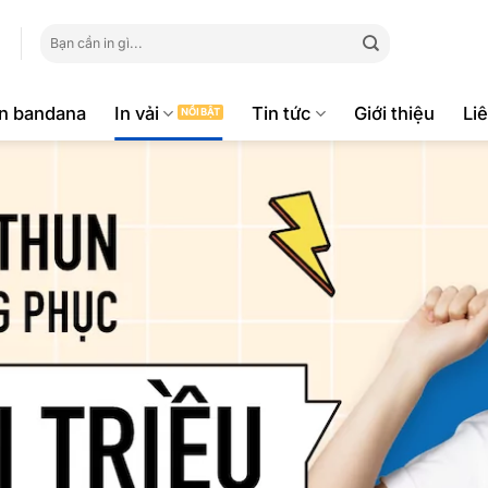
Tìm
kiếm:
ăn bandana
In vải
Tin tức
Giới thiệu
Li