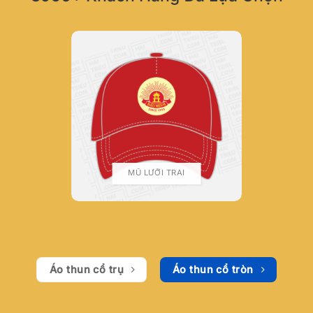
MŨ LƯỠI TRAI
Áo thun cổ trụ
Áo thun cổ tròn