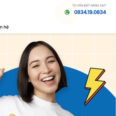
TƯ VẤN ĐẶT HÀNG 24/7
0834.19.0834
ên hệ