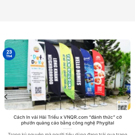
23
Th4
Cách In vải Hải Triều x VNQR.com “đánh thức” cờ
phướn quảng cáo bằng công nghệ Phygital
Trong kỷ nguyên mà người tiêu dùng đang trải qua trạng