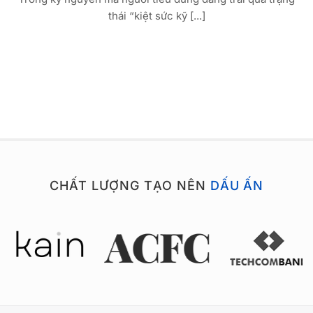
thái “kiệt sức kỹ [...]
CHẤT LƯỢNG TẠO NÊN
DẤU ẤN