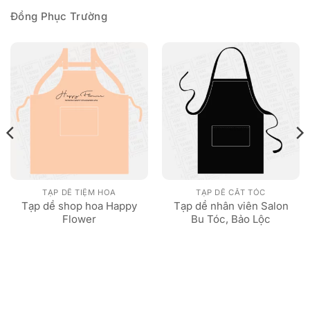
Đồng Phục Trường
TẠP DỀ TIỆM HOA
TẠP DỀ CẮT TÓC
Tạp dề shop hoa Happy
Tạp dề nhân viên Salon
Flower
Bu Tóc, Bảo Lộc