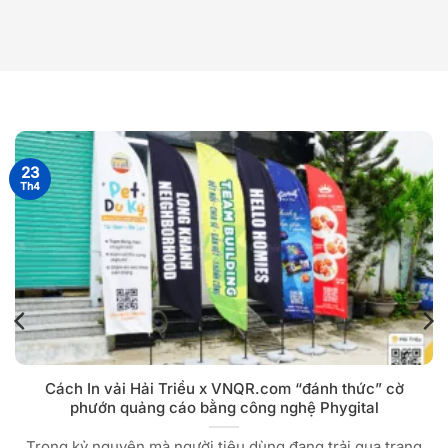
23
Th4
Cách In vải Hải Triều x VNQR.com “đánh thức” cờ
phướn quảng cáo bằng công nghệ Phygital
Trong kỷ nguyên mà người tiêu dùng đang trải qua trạng