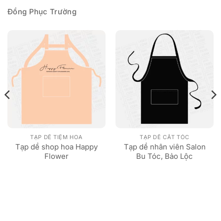
Đồng Phục Trường
TẠP DỀ TIỆM HOA
TẠP DỀ CẮT TÓC
Tạp dề shop hoa Happy
Tạp dề nhân viên Salon
Flower
Bu Tóc, Bảo Lộc