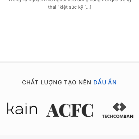
thái “kiệt sức kỹ [...]
CHẤT LƯỢNG TẠO NÊN
DẤU ẤN