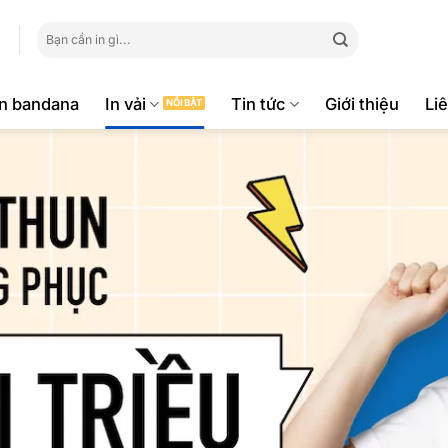
Tìm
kiếm:
ăn bandana
In vải
Tin tức
Giới thiệu
Li