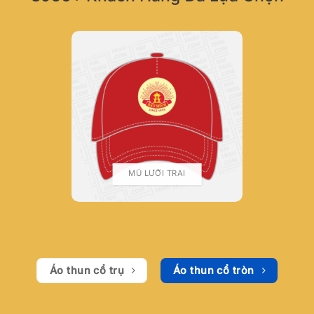
MŨ LƯỠI TRAI
Áo thun cổ trụ
Áo thun cổ tròn