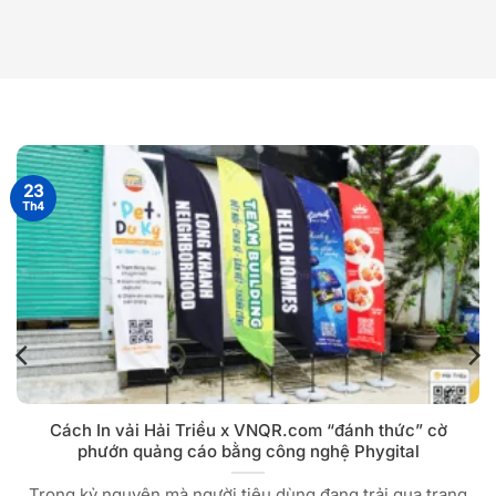
23
Th4
Cách In vải Hải Triều x VNQR.com “đánh thức” cờ
phướn quảng cáo bằng công nghệ Phygital
Trong kỷ nguyên mà người tiêu dùng đang trải qua trạng