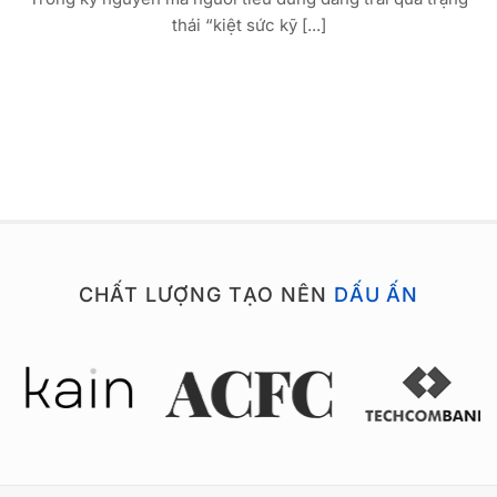
thái “kiệt sức kỹ [...]
CHẤT LƯỢNG TẠO NÊN
DẤU ẤN