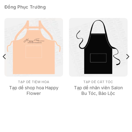
Đồng Phục Trường
TẠP DỀ TIỆM HOA
TẠP DỀ CẮT TÓC
Tạp dề shop hoa Happy
Tạp dề nhân viên Salon
Flower
Bu Tóc, Bảo Lộc