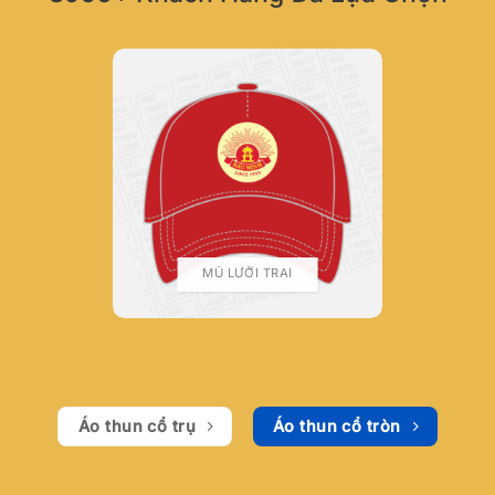
MŨ LƯỠI TRAI
Áo thun cổ trụ
Áo thun cổ tròn