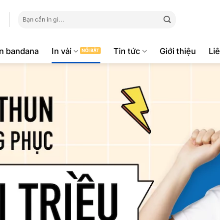
Tìm
kiếm:
ăn bandana
In vải
Tin tức
Giới thiệu
Li