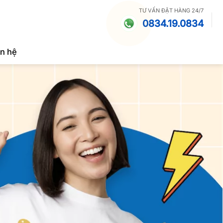
TƯ VẤN ĐẶT HÀNG 24/7
0834.19.0834
ên hệ