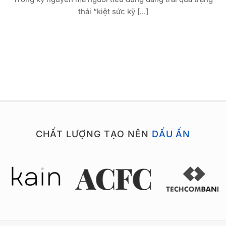
thái “kiệt sức kỹ [...]
CHẤT LƯỢNG TẠO NÊN
DẤU ẤN