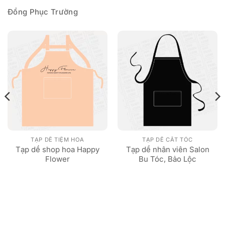
Đồng Phục Trường
TẠP DỀ TIỆM HOA
TẠP DỀ CẮT TÓC
Tạp dề shop hoa Happy
Tạp dề nhân viên Salon
Flower
Bu Tóc, Bảo Lộc