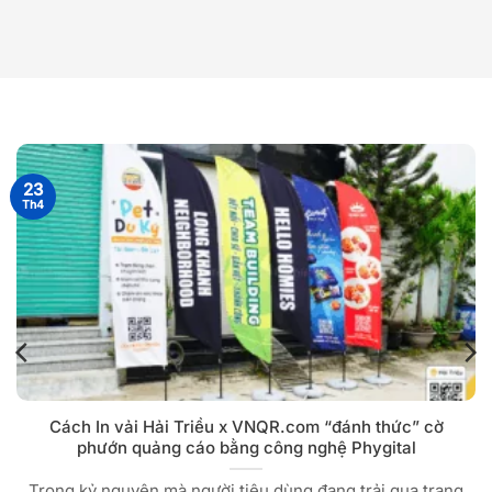
23
Th4
Cách In vải Hải Triều x VNQR.com “đánh thức” cờ
phướn quảng cáo bằng công nghệ Phygital
Trong kỷ nguyên mà người tiêu dùng đang trải qua trạng