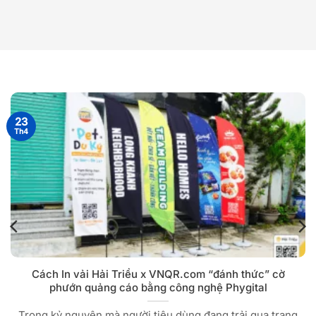
23
Th4
Cách In vải Hải Triều x VNQR.com “đánh thức” cờ
phướn quảng cáo bằng công nghệ Phygital
Trong kỷ nguyên mà người tiêu dùng đang trải qua trạng