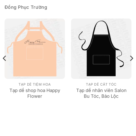
Đồng Phục Trường
TẠP DỀ TIỆM HOA
TẠP DỀ CẮT TÓC
Tạp dề shop hoa Happy
Tạp dề nhân viên Salon
Flower
Bu Tóc, Bảo Lộc