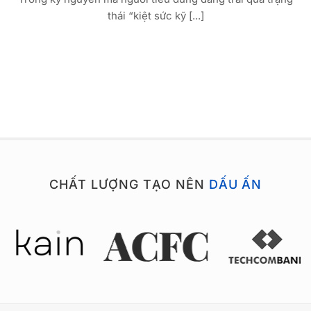
thái “kiệt sức kỹ [...]
CHẤT LƯỢNG TẠO NÊN
DẤU ẤN