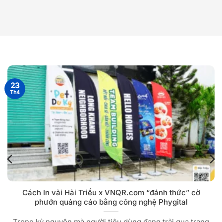
23
Th4
Cách In vải Hải Triều x VNQR.com “đánh thức” cờ
phướn quảng cáo bằng công nghệ Phygital
Trong kỷ nguyên mà người tiêu dùng đang trải qua trạng