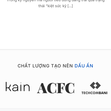
thái “kiệt sức kỹ [...]
CHẤT LƯỢNG TẠO NÊN
DẤU ẤN