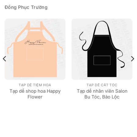
Đồng Phục Trường
TẠP DỀ TIỆM HOA
TẠP DỀ CẮT TÓC
Tạp dề shop hoa Happy
Tạp dề nhân viên Salon
Flower
Bu Tóc, Bảo Lộc