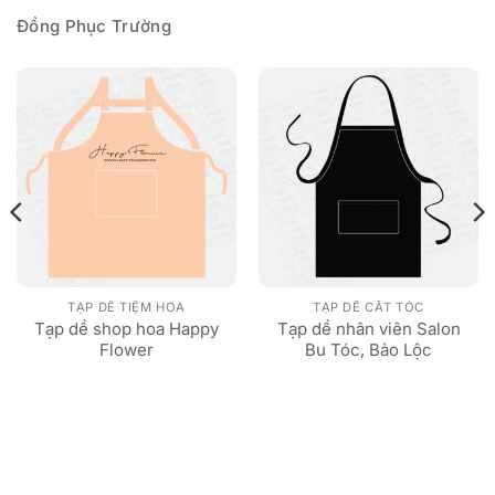
Đồng Phục Trường
TẠP DỀ TIỆM HOA
TẠP DỀ CẮT TÓC
Tạp dề shop hoa Happy
Tạp dề nhân viên Salon
Flower
Bu Tóc, Bảo Lộc