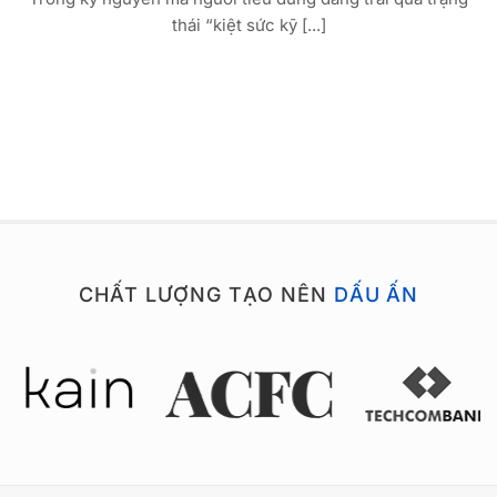
thái “kiệt sức kỹ [...]
CHẤT LƯỢNG TẠO NÊN
DẤU ẤN