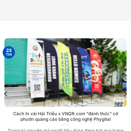
23
Th4
Cách In vải Hải Triều x VNQR.com “đánh thức” cờ
phướn quảng cáo bằng công nghệ Phygital
Trong kỷ nguyên mà người tiêu dùng đang trải qua trạng