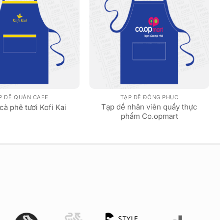
P DỀ QUÁN CAFE
TẠP DỀ ĐỒNG PHỤC
Tạp dề nhân viên quầy thực
cà phê tươi Kofi Kai
phẩm Co.opmart