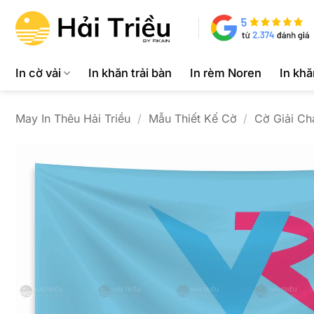
Bỏ
qua
nội
dung
In cờ vải
In khăn trải bàn
In rèm Noren
In kh
May In Thêu Hải Triều
/
Mẫu Thiết Kế Cờ
/
Cờ Giải Ch