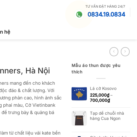
TƯ VẤN ĐẶT HÀNG 24/7
0834.19.0834
ên hệ
Mẫu áo thun được yêu
nners, Hà Nội
thích
ners mang đến cho khách
Lá cờ Kosovo
độc đáo & chất lượng. Với
225,000
₫
–
tương phản cao, hình ảnh sắc
Khoảng
700,000
₫
g phai màu, Cờ Vietinbank
giá:
từ
 để trưng bày & quảng bá
Tạp dề chuỗi nhà
225,000₫
hàng Cua Ngon
đến
700,000₫
àm từ chất liệu vải kate bền