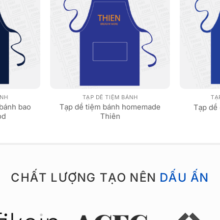
ÁNH
TẠP DỀ TIỆM BÁNH
TẠ
 bánh bao
Tạp dề tiệm bánh homemade
Tạp dề 
od
Thiên
CHẤT LƯỢNG TẠO NÊN
DẤU ẤN