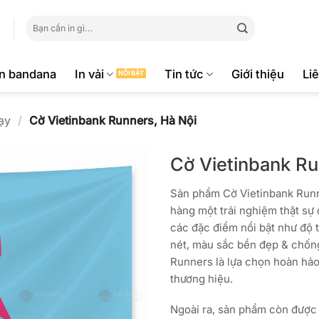
Tìm
kiếm:
ăn bandana
In vải
Tin tức
Giới thiệu
Li
ạy
/
Cờ Vietinbank Runners, Hà Nội
Cờ Vietinbank Ru
Sản phẩm Cờ Vietinbank Run
hàng một trải nghiệm thật sự 
các đặc điểm nổi bật như độ 
nét, màu sắc bền đẹp & chốn
Runners là lựa chọn hoàn hảo
thương hiệu.
Ngoài ra, sản phẩm còn được l