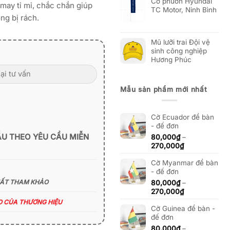
Cờ phướn Hyundai
may tỉ mỉ, chắc chắn giúp
TC Motor, Ninh Bình
ng bị rách.
Mũ lưỡi trai Đội vệ
sinh công nghiệp
Hương Phúc
Mẫu sản phẩm mới nhất
Cờ Ecuador để bàn
- đế đơn
ẪU THEO YÊU CẦU MIỄN
80,000
₫
–
Khoảng
270,000
₫
giá:
Cờ Myanmar để bàn
từ
- đế đơn
80,000₫
đến
HẤT THAM KHẢO
80,000
₫
–
270,000₫
Khoảng
270,000
₫
giá:
ÁO CỦA THƯƠNG HIỆU
Cờ Guinea để bàn -
từ
đế đơn
80,000₫
đến
80,000
₫
–