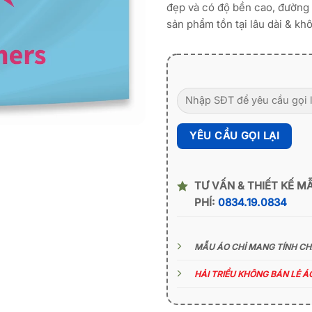
đẹp và có độ bền cao, đường 
sản phẩm tồn tại lâu dài & khô
TƯ VẤN & THIẾT KẾ M
PHÍ:
0834.19.0834
MẪU ÁO CHỈ MANG TÍNH C
HẢI TRIỀU KHÔNG BÁN LẺ 