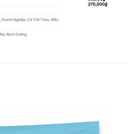
270,000₫
Khoảng
270,000
₫
giá:
từ
80,000₫
, Doanh Nghiệp
,
Cờ Thể Thao
,
Mẫu
đến
270,000₫
Màu Xanh Dương