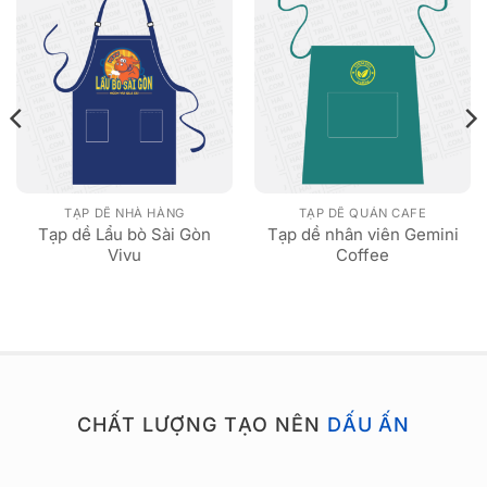
TẠP DỀ NHÀ HÀNG
TẠP DỀ QUÁN CAFE
Tạp dề Lẩu bò Sài Gòn
Tạp dề nhân viên Gemini
Vivu
Coffee
CHẤT LƯỢNG TẠO NÊN
DẤU ẤN