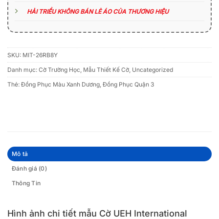
HẢI TRIỀU KHÔNG BÁN LẺ ÁO CỦA THƯƠNG HIỆU
SKU:
MIT-26RB8Y
Danh mục:
Cờ Trường Học
,
Mẫu Thiết Kế Cờ
,
Uncategorized
Thẻ:
Đồng Phục Màu Xanh Dương
,
Đồng Phục Quận 3
Mô tả
Đánh giá (0)
Thông Tin
Hình ảnh chi tiết mẫu Cờ UEH International