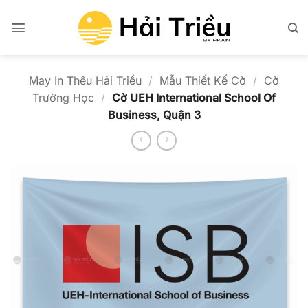
Bỏ
qua
nội
dung
May In Thêu Hải Triều
/
Mẫu Thiết Kế Cờ
/
Cờ
Trường Học
/
Cờ UEH International School Of
Business, Quận 3