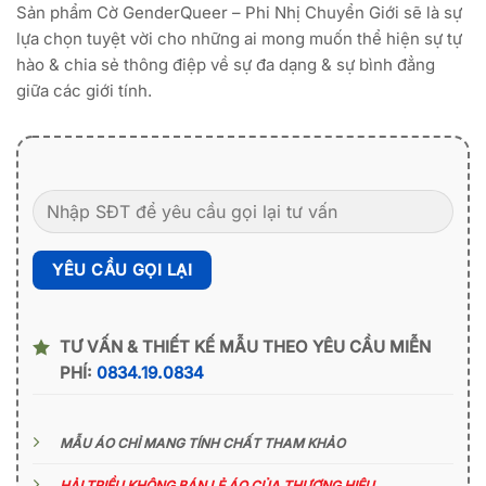
Sản phẩm Cờ GenderQueer – Phi Nhị Chuyển Giới sẽ là sự
lựa chọn tuyệt vời cho những ai mong muốn thể hiện sự tự
hào & chia sẻ thông điệp về sự đa dạng & sự bình đẳng
giữa các giới tính.
TƯ VẤN & THIẾT KẾ MẪU THEO YÊU CẦU MIỄN
PHÍ:
0834.19.0834
MẪU ÁO CHỈ MANG TÍNH CHẤT THAM KHẢO
HẢI TRIỀU KHÔNG BÁN LẺ ÁO CỦA THƯƠNG HIỆU