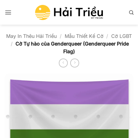
Bỏ
qua
nội
dung
May In Thêu Hải Triều
/
Mẫu Thiết Kế Cờ
/
Cờ LGBT
/
Cờ Tự hào của Genderqueer (Genderqueer Pride
Flag)