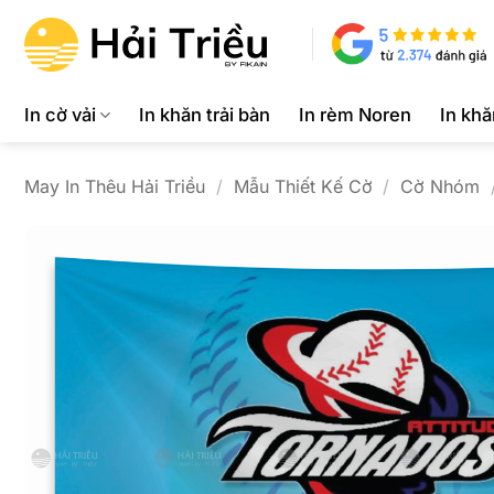
Bỏ
qua
nội
dung
In cờ vải
In khăn trải bàn
In rèm Noren
In kh
May In Thêu Hải Triều
/
Mẫu Thiết Kế Cờ
/
Cờ Nhóm