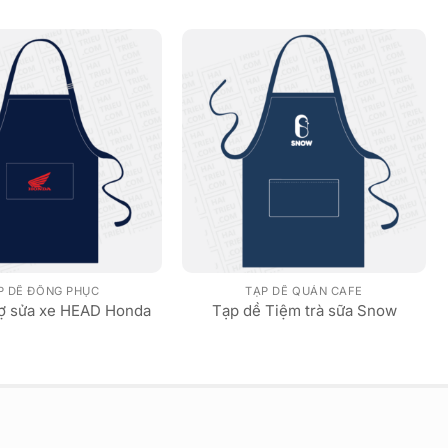
P DỀ ĐỒNG PHỤC
TẠP DỀ QUÁN CAFE
hợ sửa xe HEAD Honda
Tạp dề Tiệm trà sữa Snow