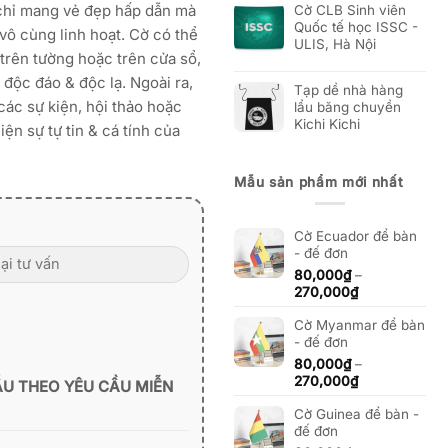
chỉ mang vẻ đẹp hấp dẫn mà
Cờ CLB Sinh viên
Quốc tế học ISSC -
ô cùng linh hoạt. Cờ có thể
ULIS, Hà Nội
 trên tường hoặc trên cửa sổ,
độc đáo & độc lạ. Ngoài ra,
Tạp dề nhà hàng
ác sự kiện, hội thảo hoặc
lẩu băng chuyền
Kichi Kichi
iện sự tự tin & cá tính của
Mẫu sản phẩm mới nhất
Cờ Ecuador để bàn
- đế đơn
80,000
₫
–
Khoảng
270,000
₫
giá:
Cờ Myanmar để bàn
từ
- đế đơn
80,000₫
đến
80,000
₫
–
270,000₫
Khoảng
270,000
₫
ẪU THEO YÊU CẦU MIỄN
giá:
Cờ Guinea để bàn -
từ
đế đơn
80,000₫