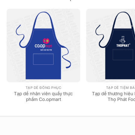
TẠP DỀ ĐỒNG PHỤC
TẠP DỀ TIỆM B
Tạp dề nhân viên quầy thực
Tạp dề thương hiệu
phẩm Co.opmart
Thọ Phát Fo