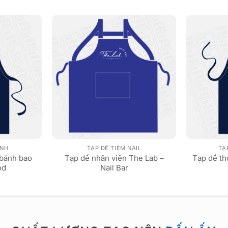
ÁNH
TẠP DỀ TIỆM NAIL
TẠ
 bánh bao
Tạp dề nhân viên The Lab –
Tạp dề t
od
Nail Bar