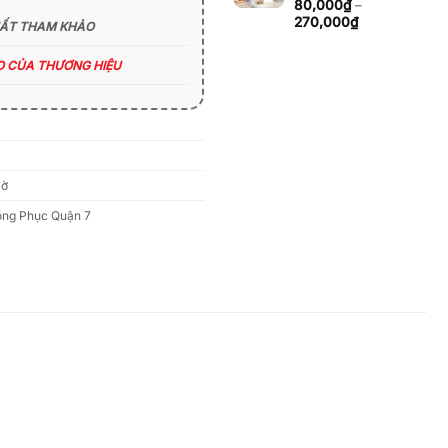
đến
80,000
₫
–
270,000₫
Khoảng
270,000
₫
HẤT THAM KHẢO
giá:
từ
ÁO CỦA THƯƠNG HIỆU
80,000₫
đến
270,000₫
Cờ
ng Phục Quận 7