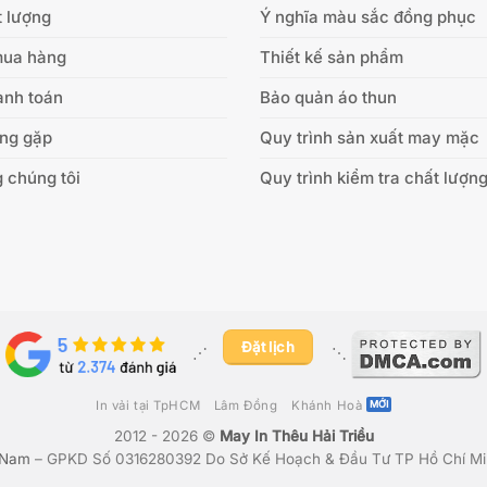
 lượng
Ý nghĩa màu sắc đồng phục
mua hàng
Thiết kế sản phẩm
anh toán
Bảo quản áo thun
ờng gặp
Quy trình sản xuất may mặc
 chúng tôi
Quy trình kiểm tra chất lượn
Đặt lịch
⋰ ​
⋱
In vải tại TpHCM
Lâm Đồng
Khánh Hoà
2012 - 2026 ©
May In Thêu Hải Triều
 Nam
– GPKD Số 0316280392 Do Sở Kế Hoạch & Đầu Tư TP Hồ Chí Mi