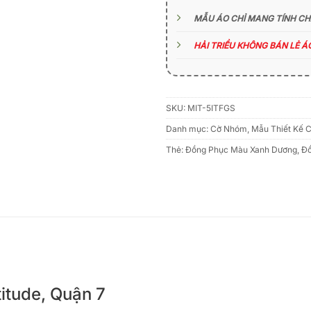
MẪU ÁO CHỈ MANG TÍNH C
HẢI TRIỀU KHÔNG BÁN LẺ 
SKU:
MIT-5ITFGS
Danh mục:
Cờ Nhóm
,
Mẫu Thiết Kế 
Thẻ:
Đồng Phục Màu Xanh Dương
,
Đồ
titude, Quận 7