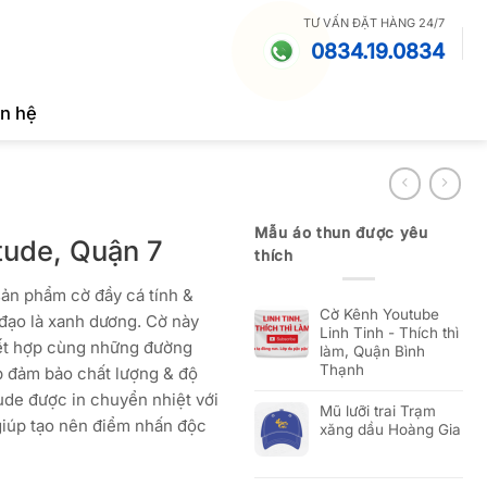
TƯ VẤN ĐẶT HÀNG 24/7
0834.19.0834
ên hệ
Mẫu áo thun được yêu
tude, Quận 7
thích
sản phẩm cờ đầy cá tính &
Cờ Kênh Youtube
đạo là xanh dương. Cờ này
Linh Tinh - Thích thì
kết hợp cùng những đường
làm, Quận Bình
Thạnh
p đảm bảo chất lượng & độ
ude được in chuyển nhiệt với
Mũ lưỡi trai Trạm
 giúp tạo nên điểm nhấn độc
xăng dầu Hoàng Gia