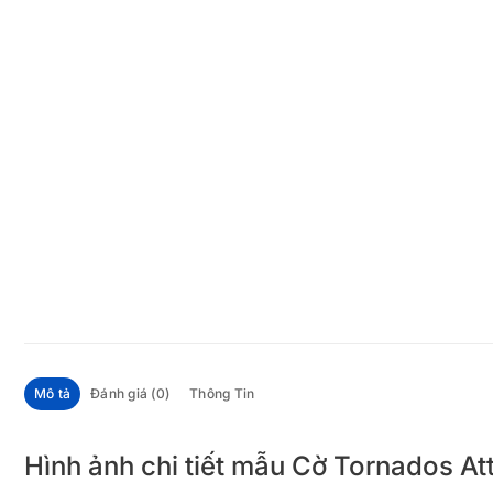
Mô tả
Đánh giá (0)
Thông Tin
Hình ảnh chi tiết mẫu Cờ Tornados At