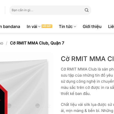
Tìm
kiếm:
ăn bandana
In vải
Tin tức
Giới thiệu
Li
ao
/
Cờ RMIT MMA Club, Quận 7
Cờ RMIT MMA Cl
Cờ RMIT MMA Club là sản phẩ
sưu tập của những tín đồ yêu
sử dụng công nghệ in chuyển n
màu sắc trên cờ được in ra s
thiết kế ban đầu.
Chất liệu vải silk lụa được s
ái, mịn màng & bền bỉ. Nhữn