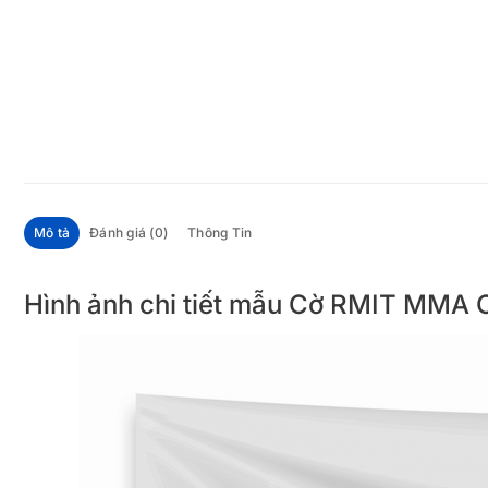
Mô tả
Đánh giá (0)
Thông Tin
Hình ảnh chi tiết mẫu Cờ RMIT MMA 