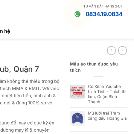
TƯ VẤN ĐẶT HÀNG 24/7
0834.19.0834
ên hệ
Mẫu áo thun được yêu
ub, Quận 7
thích
m không thể thiếu trong bộ
Cờ Kênh Youtube
 thích MMA & RMIT. Với việc
Linh Tinh - Thích thì
hiệt tiên tiến, hình ảnh &
làm, Quận Bình
Thạnh
ắc nét & đúng 100% so với
Mũ lưỡi trai Trạm
xăng dầu Hoàng Gia
ử dụng để may cờ cực kỳ êm
g đường may kĩ & chuyên