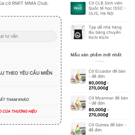
của cờ RMIT MMA Club.
Cờ CLB Sinh viên
Quốc tế học ISSC -
ULIS, Hà Nội
Tạp dề nhà hàng
lẩu băng chuyền
Kichi Kichi
Mẫu sản phẩm mới nhất
Cờ Ecuador để bàn
ẪU THEO YÊU CẦU MIỄN
- đế đơn
80,000
₫
–
Khoảng
270,000
₫
giá:
Cờ Myanmar để bàn
từ
HẤT THAM KHẢO
- đế đơn
80,000₫
đến
80,000
₫
–
ÁO CỦA THƯƠNG HIỆU
270,000₫
Khoảng
270,000
₫
giá:
Cờ Guinea để bàn -
từ
đế đơn
80,000₫