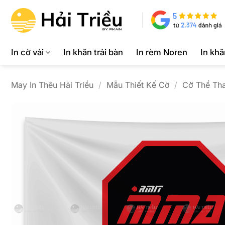
Bỏ
qua
nội
dung
In cờ vải
In khăn trải bàn
In rèm Noren
In kh
May In Thêu Hải Triều
/
Mẫu Thiết Kế Cờ
/
Cờ Thể Th