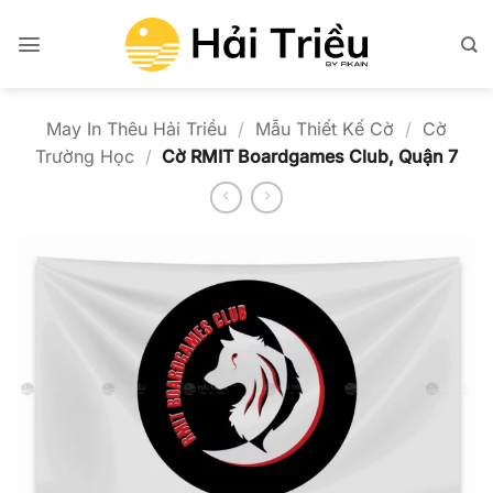
Bỏ
qua
nội
dung
May In Thêu Hải Triều
/
Mẫu Thiết Kế Cờ
/
Cờ
Trường Học
/
Cờ RMIT Boardgames Club, Quận 7