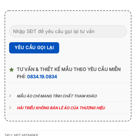
TƯ VẤN & THIẾT KẾ MẪU THEO YÊU CẦU MIỄN
PHÍ:
0834.19.0834
MẪU ÁO CHỈ MANG TÍNH CHẤT THAM KHẢO
HẢI TRIỀU KHÔNG BÁN LẺ ÁO CỦA THƯƠNG HIỆU
SKU:
MIT-MSM6KP