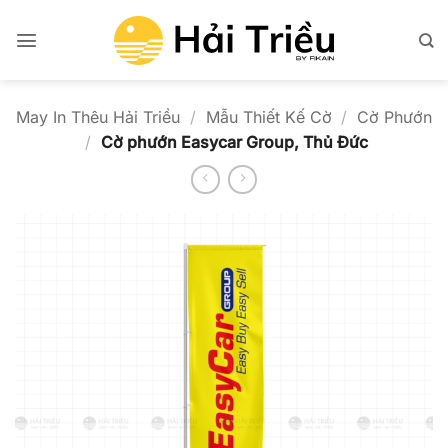
Bỏ
qua
nội
dung
May In Thêu Hải Triều
/
Mẫu Thiết Kế Cờ
/
Cờ Phướn
/
Cờ phướn Easycar Group, Thủ Đức