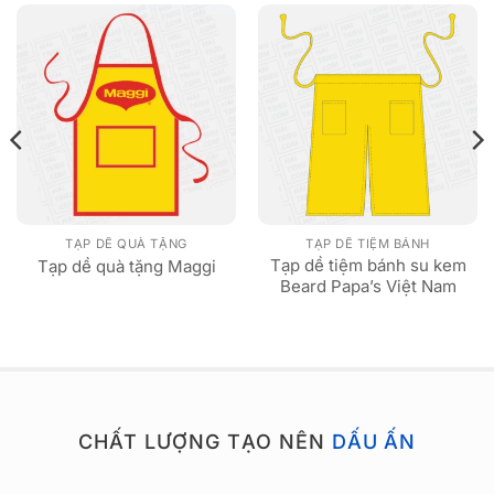
TẠP DỀ QUÀ TẶNG
TẠP DỀ TIỆM BÁNH
Tạp dề tiệm bánh su kem
Tạp dề quà tặng Maggi
Beard Papa’s Việt Nam
CHẤT LƯỢNG TẠO NÊN
DẤU ẤN