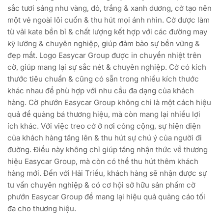
sắc tươi sáng như vàng, đỏ, trắng & xanh dương, cờ tạo nên
một vẻ ngoài lôi cuốn & thu hút mọi ánh nhìn. Cờ được làm
từ vải kate bền bỉ & chất lượng kết hợp với các đường may
kỹ lưỡng & chuyên nghiệp, giúp đảm bảo sự bền vững &
đẹp mắt. Logo Easycar Group được in chuyển nhiệt trên
cờ, giúp mang lại sự sắc nét & chuyên nghiệp. Cờ có kích
thước tiêu chuẩn & cũng có sẵn trong nhiều kích thước
khác nhau để phù hợp với nhu cầu đa dạng của khách
hàng. Cờ phướn Easycar Group không chỉ là một cách hiệu
quả để quảng bá thương hiệu, mà còn mang lại nhiều lợi
ích khác. Với việc treo cờ ở nơi công cộng, sự hiện diện
của khách hàng tăng lên & thu hút sự chú ý của người đi
đường. Điều này không chỉ giúp tăng nhận thức về thương
hiệu Easycar Group, mà còn có thể thu hút thêm khách
hàng mới. Đến với Hải Triều, khách hàng sẽ nhận được sự
tư vấn chuyên nghiệp & có cơ hội sở hữu sản phẩm cờ
phướn Easycar Group để mang lại hiệu quả quảng cáo tối
đa cho thương hiệu.