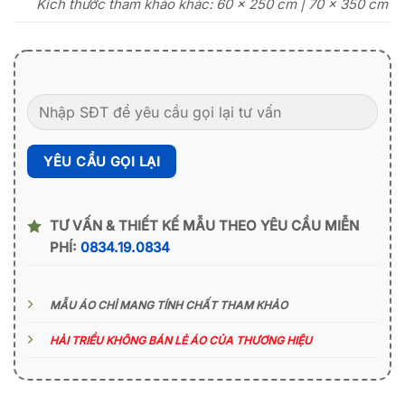
Kích thước tham khảo khác: 60 x 250 cm | 70 x 350 cm
TƯ VẤN & THIẾT KẾ MẪU THEO YÊU CẦU MIỄN
PHÍ:
0834.19.0834
MẪU ÁO CHỈ MANG TÍNH CHẤT THAM KHẢO
HẢI TRIỀU KHÔNG BÁN LẺ ÁO CỦA THƯƠNG HIỆU