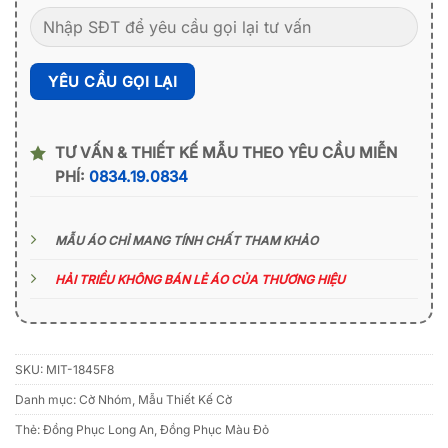
TƯ VẤN & THIẾT KẾ MẪU THEO YÊU CẦU MIỄN
PHÍ:
0834.19.0834
MẪU ÁO CHỈ MANG TÍNH CHẤT THAM KHẢO
HẢI TRIỀU KHÔNG BÁN LẺ ÁO CỦA THƯƠNG HIỆU
SKU:
MIT-1845F8
Danh mục:
Cờ Nhóm
,
Mẫu Thiết Kế Cờ
Thẻ:
Đồng Phục Long An
,
Đồng Phục Màu Đỏ