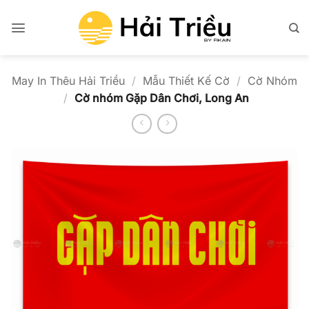
Bỏ
qua
nội
dung
May In Thêu Hải Triều
/
Mẫu Thiết Kế Cờ
/
Cờ Nhóm
/
Cờ nhóm Gặp Dân Chơi, Long An