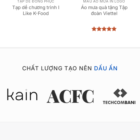
TẠP DỀ ĐỒNG PHỤC
MẪU ÁO MƯA IN LOGO
Tạp dề chương trình I
Áo mưa quà tặng Tập
Like K-Food
đoàn Viettel
Được xếp
hạng
5
5
sao
CHẤT LƯỢNG TẠO NÊN
DẤU ẤN