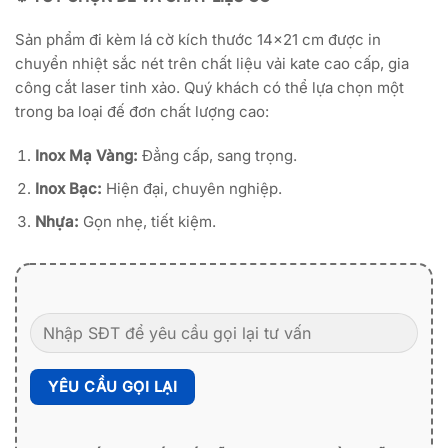
270,000₫
Sản phẩm đi kèm lá cờ kích thước 14×21 cm được in
chuyển nhiệt sắc nét trên chất liệu vải kate cao cấp, gia
công cắt laser tinh xảo. Quý khách có thể lựa chọn một
trong ba loại đế đơn chất lượng cao:
Inox M
ạ
Vàng:
Đẳng cấp, sang trọng.
Inox B
ạ
c:
Hiện đại, chuyên nghiệp.
Nh
ự
a
:
Gọn nhẹ, tiết kiệm.