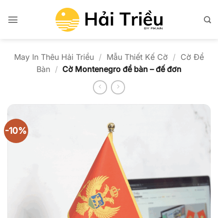
Bỏ
qua
nội
dung
May In Thêu Hải Triều
/
Mẫu Thiết Kế Cờ
/
Cờ Để
Bàn
/
Cờ Montenegro để bàn – đế đơn
-10%