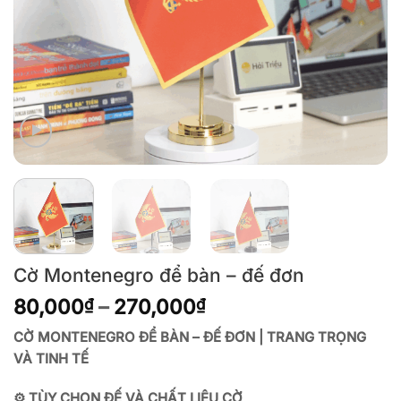
Cờ Montenegro để bàn – đế đơn
Khoảng
80,000
–
270,000
₫
₫
giá:
CỜ MONTENEGRO ĐỂ BÀN – ĐẾ ĐƠN | TRANG TRỌNG
từ
VÀ TINH TẾ
80,000₫
đến
⚙️ TÙY CHỌN ĐẾ VÀ CHẤT LIỆU CỜ