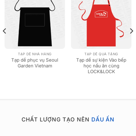
TẠP DỀ NHÀ HÀNG
TẠP DỀ QUÀ TẶNG
Tạp dề phục vụ Seoul
Tạp dề sự kiện Vào bếp
Garden Vietnam
học nấu ăn cùng
LOCK&LOCK
CHẤT LƯỢNG TẠO NÊN
DẤU ẤN