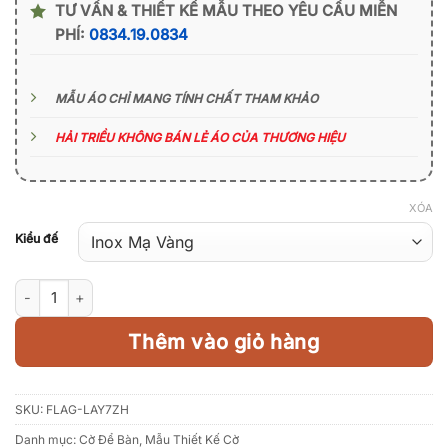
TƯ VẤN & THIẾT KẾ MẪU THEO YÊU CẦU MIỄN
PHÍ:
0834.19.0834
MẪU ÁO CHỈ MANG TÍNH CHẤT THAM KHẢO
HẢI TRIỀU KHÔNG BÁN LẺ ÁO CỦA THƯƠNG HIỆU
XÓA
Kiểu đế
Cờ Montenegro để bàn - đế đơn số lượng
Thêm vào giỏ hàng
SKU:
FLAG-LAY7ZH
Danh mục:
Cờ Để Bàn
,
Mẫu Thiết Kế Cờ