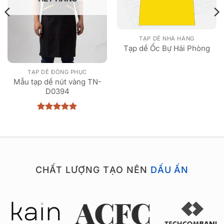
TẠP DỀ NHÀ HÀNG
Tạp dề Ốc Bự Hải Phòng
TẠP DỀ ĐỒNG PHỤC
Mẫu tạp dề nút vàng TN-
D0394
Được xếp
hạng
5
5
sao
CHẤT LƯỢNG TẠO NÊN
DẤU ẤN