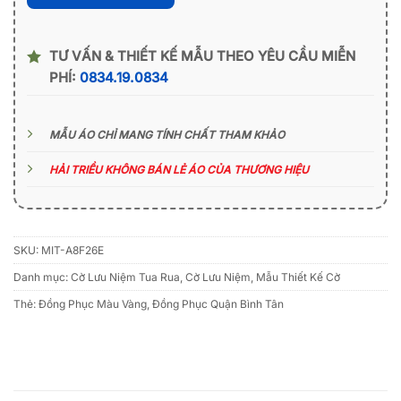
TƯ VẤN & THIẾT KẾ MẪU THEO YÊU CẦU MIỄN
PHÍ:
0834.19.0834
MẪU ÁO CHỈ MANG TÍNH CHẤT THAM KHẢO
HẢI TRIỀU KHÔNG BÁN LẺ ÁO CỦA THƯƠNG HIỆU
SKU:
MIT-A8F26E
Danh mục:
Cờ Lưu Niệm Tua Rua
,
Cờ Lưu Niệm
,
Mẫu Thiết Kế Cờ
Thẻ:
Đồng Phục Màu Vàng
,
Đồng Phục Quận Bình Tân