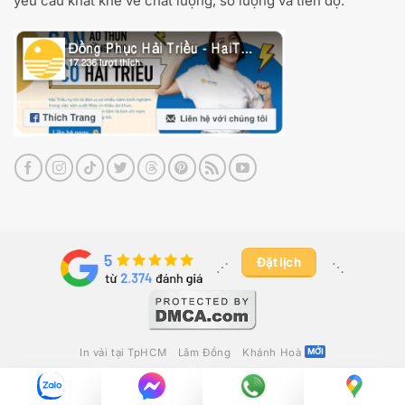
yêu cầu khắt khe về chất lượng, số lượng và tiến độ.
Đặt lịch
⋰ ​
⋱
In vải tại TpHCM
Lâm Đồng
Khánh Hoà
2012 - 2026 ©
May In Thêu Hải Triều
Công Ty TNHH Fika Việt Nam
– GPKD Số 0316280392 Do Sở Kế