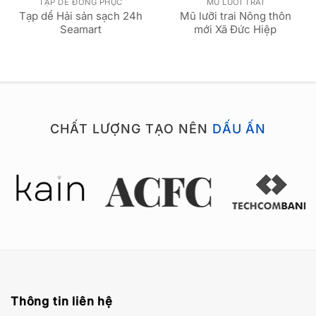
TẠP DỀ ĐỒNG PHỤC
MŨ LƯỠI TRAI
Tạp dề Hải sản sạch 24h
Mũ lưỡi trai Nông thôn
Seamart
mới Xã Đức Hiệp
CHẤT LƯỢNG TẠO NÊN
DẤU ẤN
Thông tin liên hệ