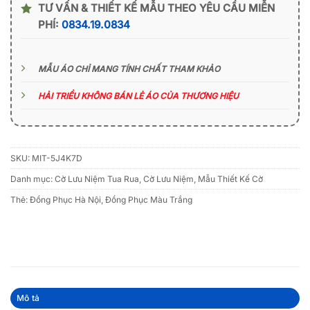
TƯ VẤN & THIẾT KẾ MẪU THEO YÊU CẦU MIỄN
PHÍ:
0834.19.0834
MẪU ÁO CHỈ MANG TÍNH CHẤT THAM KHẢO
HẢI TRIỀU KHÔNG BÁN LẺ ÁO CỦA THƯƠNG HIỆU
SKU:
MIT-5J4K7D
Danh mục:
Cờ Lưu Niệm Tua Rua
,
Cờ Lưu Niệm
,
Mẫu Thiết Kế Cờ
Thẻ:
Đồng Phục Hà Nội
,
Đồng Phục Màu Trắng
Mô tả