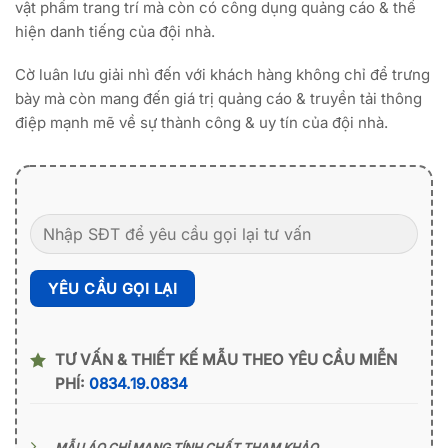
vật phẩm trang trí mà còn có công dụng quảng cáo & thể
hiện danh tiếng của đội nhà.
Cờ luân lưu giải nhì đến với khách hàng không chỉ để trưng
bày mà còn mang đến giá trị quảng cáo & truyền tải thông
điệp mạnh mẽ về sự thành công & uy tín của đội nhà.
TƯ VẤN & THIẾT KẾ MẪU THEO YÊU CẦU MIỄN
PHÍ:
0834.19.0834
MẪU ÁO CHỈ MANG TÍNH CHẤT THAM KHẢO