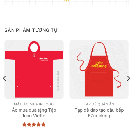
SẢN PHẨM TƯƠNG TỰ
MẪU ÁO MƯA IN LOGO
TẠP DỀ QUÁN ĂN
Áo mưa quà tặng Tập
Tạp dề đào tạo đầu bếp
đoàn Viettel
EZcooking
Được xếp