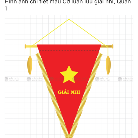
Hình ảnh chi tiết mẫu Cờ luân lưu giải nhì, Quận
1