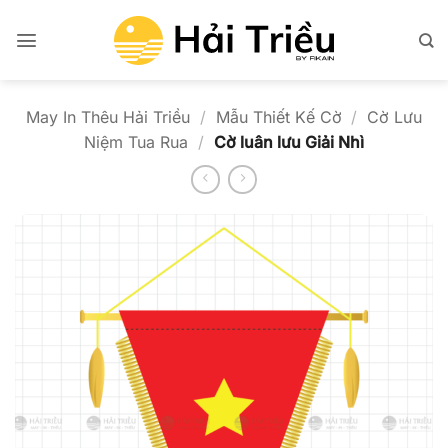
Bỏ
qua
nội
dung
May In Thêu Hải Triều
/
Mẫu Thiết Kế Cờ
/
Cờ Lưu
Niệm Tua Rua
/
Cờ luân lưu Giải Nhì