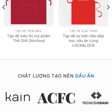
TẠP DỀ TIỆM NAIL
TẠP DỀ QUÀ TẶNG
Tạp dề siêu thị mỹ phẩm
Tạp dề sự kiện Vào bếp
Thế Giới Skinfood
học nấu ăn cùng
LOCK&LOCK
CHẤT LƯỢNG TẠO NÊN
DẤU ẤN