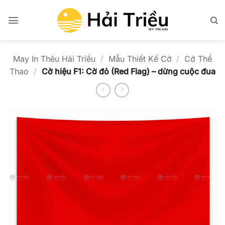
Bỏ
qua
nội
dung
May In Thêu Hải Triều
/
Mẫu Thiết Kế Cờ
/
Cờ Thể
Thao
/
Cờ hiệu F1: Cờ đỏ (Red Flag) – dừng cuộc đua