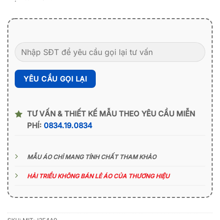
TƯ VẤN & THIẾT KẾ MẪU THEO YÊU CẦU MIỄN
PHÍ:
0834.19.0834
MẪU ÁO CHỈ MANG TÍNH CHẤT THAM KHẢO
HẢI TRIỀU KHÔNG BÁN LẺ ÁO CỦA THƯƠNG HIỆU