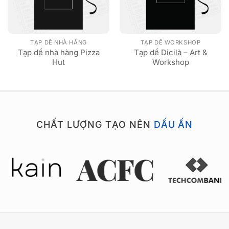
TẠP DỀ NHÀ HÀNG
TẠP DỀ WORKSHOP
Tạp dề nhà hàng Pizza
Tạp dề Dicilà – Art &
Hut
Workshop
CHẤT LƯỢNG TẠO NÊN
DẤU ẤN