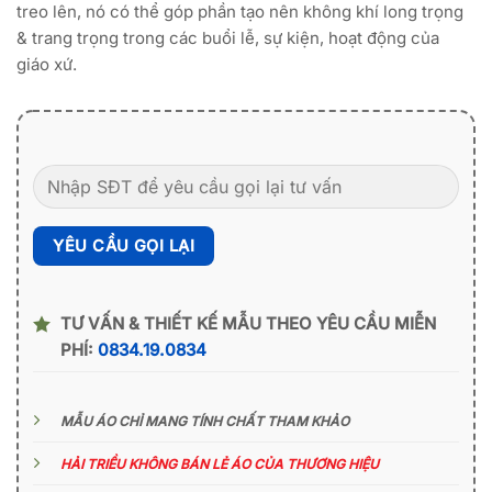
treo lên, nó có thể góp phần tạo nên không khí long trọng
& trang trọng trong các buổi lễ, sự kiện, hoạt động của
giáo xứ.
TƯ VẤN & THIẾT KẾ MẪU THEO YÊU CẦU MIỄN
PHÍ:
0834.19.0834
MẪU ÁO CHỈ MANG TÍNH CHẤT THAM KHẢO
HẢI TRIỀU KHÔNG BÁN LẺ ÁO CỦA THƯƠNG HIỆU