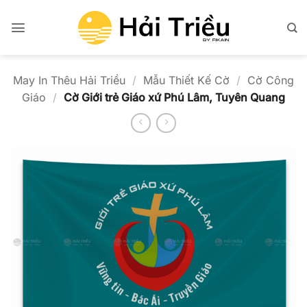
Bỏ
qua
nội
dung
May In Thêu Hải Triều
/
Mẫu Thiết Kế Cờ
/
Cờ Công
Giáo
/
Cờ Giới trẻ Giáo xứ Phú Lâm, Tuyên Quang