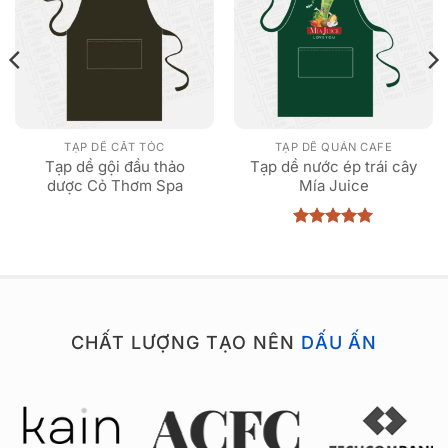
TẠP DỀ CẮT TÓC
TẠP DỀ QUÁN CAFE
Tạp dề gội đầu thảo
Tạp dề nước ép trái cây
dược Cỏ Thơm Spa
Mía Juice
Được xếp
hạng
5
5
sao
CHẤT LƯỢNG TẠO NÊN
DẤU ẤN