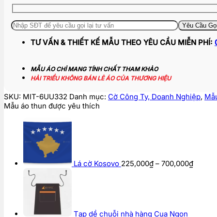
TƯ VẤN & THIẾT KẾ MẪU THEO YÊU CẦU MIỄN PHÍ:
MẪU ÁO CHỈ MANG TÍNH CHẤT THAM KHẢO
HẢI TRIỀU KHÔNG BÁN LẺ ÁO CỦA THƯƠNG HIỆU
SKU:
MIT-6UU332
Danh mục:
Cờ Công Ty, Doanh Nghiệp
,
Mẫu
Mẫu áo thun được yêu thích
Khoản
giá:
từ
225,0
đến
Lá cờ Kosovo
225,000
₫
–
700,000
₫
700,00
Tạp dề chuỗi nhà hàng Cua Ngon