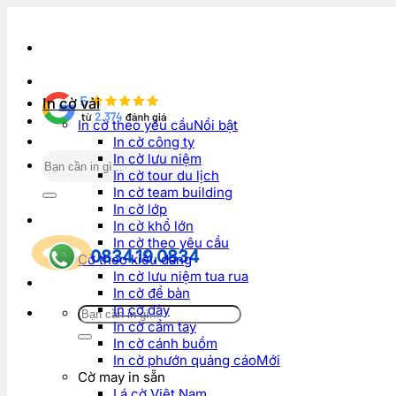
Bỏ
qua
nội
dung
In cờ vải
In cờ theo yêu cầu
In cờ công ty
Tìm
In cờ lưu niệm
kiếm:
In cờ tour du lịch
In cờ team building
In cờ lớp
In cờ khổ lớn
In cờ theo yêu cầu
0834.19.0834
Cờ theo kiểu dáng
In cờ lưu niệm tua rua
In cờ để bàn
In cờ dây
Tìm
In cờ cầm tay
kiếm:
In cờ cánh buồm
In cờ phướn quảng cáo
Cờ may in sẵn
Lá cờ Việt Nam