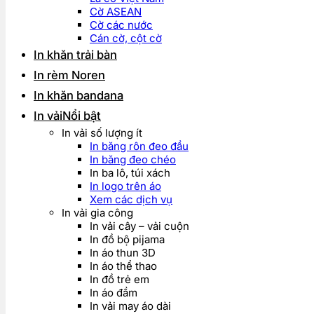
Cờ ASEAN
Cờ các nước
Cán cờ, cột cờ
In khăn trải bàn
In rèm Noren
In khăn bandana
In vải
In vải số lượng ít
In băng rôn đeo đầu
In băng đeo chéo
In ba lô, túi xách
In logo trên áo
Xem các dịch vụ
In vải gia công
In vải cây – vải cuộn
In đồ bộ pijama
In áo thun 3D
In áo thể thao
In đồ trẻ em
In áo đầm
In vải may áo dài