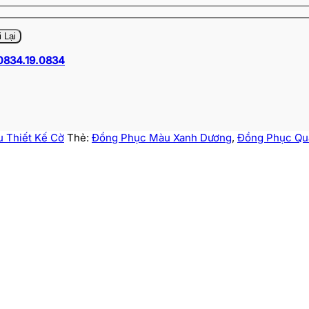
0834.19.0834
 Thiết Kế Cờ
Thẻ:
Đồng Phục Màu Xanh Dương
,
Đồng Phục Qu
g
00₫
0₫