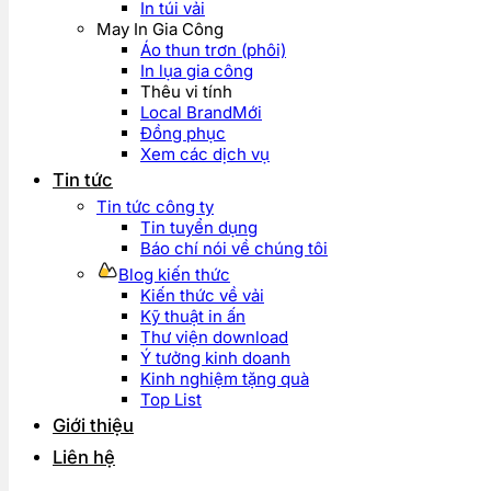
In túi vải
May In Gia Công
Áo thun trơn (phôi)
In lụa gia công
Thêu vi tính
Local Brand
Đồng phục
Xem các dịch vụ
Tin tức
Tin tức công ty
Tin tuyển dụng
Báo chí nói về chúng tôi
Blog kiến thức
Kiến thức về vải
Kỹ thuật in ấn
Thư viện download
Ý tưởng kinh doanh
Kinh nghiệm tặng quà
Top List
Giới thiệu
Liên hệ