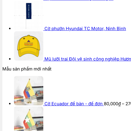
Cờ phướn Hyundai TC Motor, Ninh Bình
Mũ lưỡi trai Đội vệ sinh công nghiệp Hươ
Mẫu sản phẩm mới nhất
Cờ Ecuador để bàn - đế đơn
80,000
₫
–
27