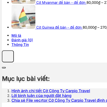
Cờ Myanmar để bàn - đế đơn
80,000
₫
–
2
Cờ Guinea để bàn - đế đơn
80,000
₫
–
270
Mô tả
Đánh giá (0)
Thông Tin
Mục lục bài viết:
Hình ảnh chi tiết Cờ Công Ty Carpio Travel
Lời bình luận của người đặt hàng
Chia sẻ File vecrtor Cờ Công Ty Carpio Travel định