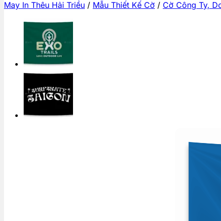
May In Thêu Hải Triều
/
Mẫu Thiết Kế Cờ
/
Cờ Công Ty, D