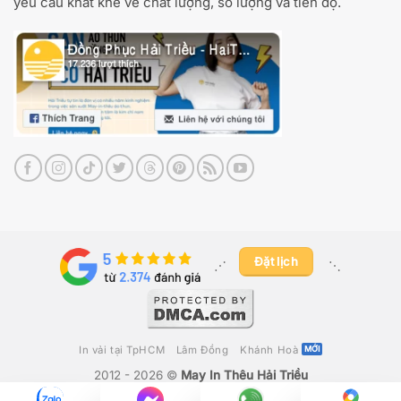
yêu cầu khắt khe về chất lượng, số lượng và tiến độ.
Đặt lịch
⋰ ​
⋱
In vải tại TpHCM
Lâm Đồng
Khánh Hoà
2012 - 2026 ©
May In Thêu Hải Triều
Công Ty TNHH Fika Việt Nam
– GPKD Số 0316280392 Do Sở Kế