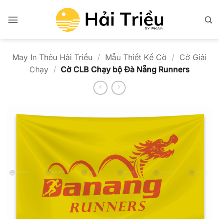
Bỏ
qua
nội
dung
May In Thêu Hải Triều
/
Mẫu Thiết Kế Cờ
/
Cờ Giải
Chạy
/
Cờ CLB Chạy bộ Đà Nẵng Runners