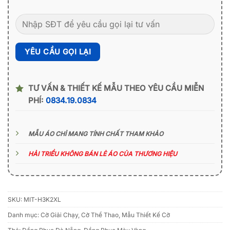
TƯ VẤN & THIẾT KẾ MẪU THEO YÊU CẦU MIỄN
PHÍ:
0834.19.0834
MẪU ÁO CHỈ MANG TÍNH CHẤT THAM KHẢO
HẢI TRIỀU KHÔNG BÁN LẺ ÁO CỦA THƯƠNG HIỆU
SKU:
MIT-H3K2XL
Danh mục:
Cờ Giải Chạy
,
Cờ Thể Thao
,
Mẫu Thiết Kế Cờ