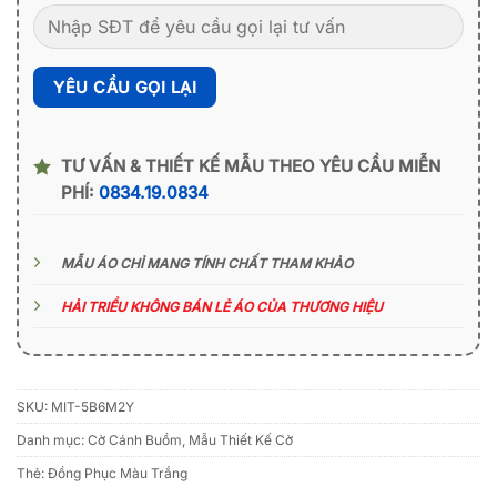
TƯ VẤN & THIẾT KẾ MẪU THEO YÊU CẦU MIỄN
PHÍ:
0834.19.0834
MẪU ÁO CHỈ MANG TÍNH CHẤT THAM KHẢO
HẢI TRIỀU KHÔNG BÁN LẺ ÁO CỦA THƯƠNG HIỆU
SKU:
MIT-5B6M2Y
Danh mục:
Cờ Cánh Buồm
,
Mẫu Thiết Kế Cờ
Thẻ:
Đồng Phục Màu Trắng