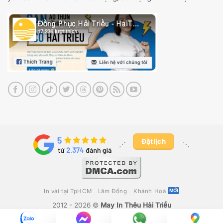
Đặt lịch
⋰ ​
⋱
In vải tại TpHCM
Lâm Đồng
Khánh Hoà
2012 - 2026 ©
May In Thêu Hải Triều
Công Ty TNHH Fika Việt Nam
– GPKD Số 0316280392 Do Sở Kế