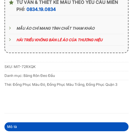
TƯ VẤN & THIẾT KẾ MẪU THEO YÊU CẦU MIỄN
PHÍ:
0834.19.0834
MẪU ÁO CHỈ MANG TÍNH CHẤT THAM KHẢO
HẢI TRIỀU KHÔNG BÁN LẺ ÁO CỦA THƯƠNG HIỆU
SKU:
MIT-72RXQK
Danh mục:
Băng Rôn Đeo Đầu
Thẻ:
Đồng Phục Màu Đỏ
,
Đồng Phục Màu Trắng
,
Đồng Phục Quận 3
Mô tả