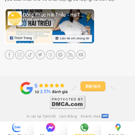
Đặt lịch
⋰ ​
⋱
In vải tại TpHCM
Lâm Đồng
Khánh Hoà
2012 - 2026 ©
May In Thêu Hải Triều
Công Ty TNHH Fika Việt Nam
– GPKD Số 0316280392 Do Sở Kế