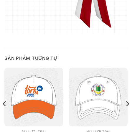
SẢN PHẨM TƯƠNG TỰ
MŨ LƯỠI TRAI
MŨ LƯỠI TRAI