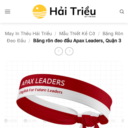
Bỏ
qua
nội
dung
May In Thêu Hải Triều
/
Mẫu Thiết Kế Cờ
/
Băng Rôn
Đeo Đầu
/
Băng rôn đeo đầu Apax Leaders, Quận 3