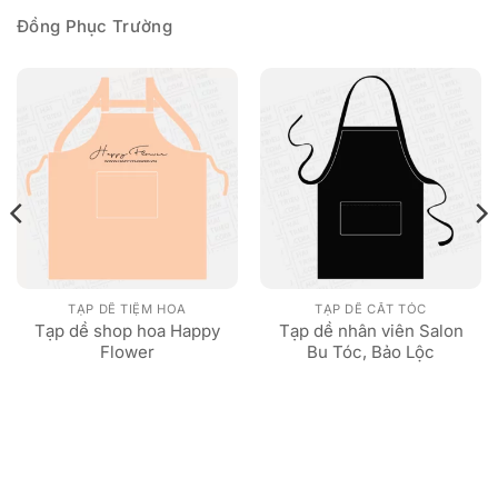
Đồng Phục Trường
TẠP DỀ TIỆM HOA
TẠP DỀ CẮT TÓC
Tạp dề shop hoa Happy
Tạp dề nhân viên Salon
Flower
Bu Tóc, Bảo Lộc