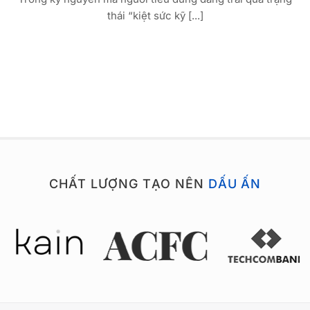
thái “kiệt sức kỹ [...]
CHẤT LƯỢNG TẠO NÊN
DẤU ẤN