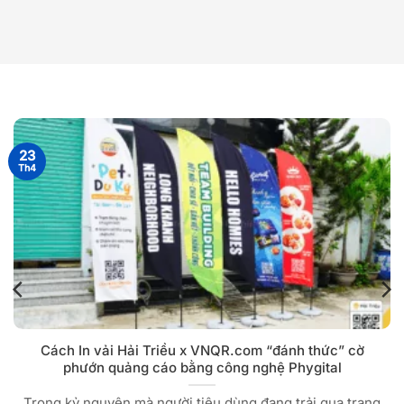
23
Th4
Cách In vải Hải Triều x VNQR.com “đánh thức” cờ
phướn quảng cáo bằng công nghệ Phygital
Trong kỷ nguyên mà người tiêu dùng đang trải qua trạng