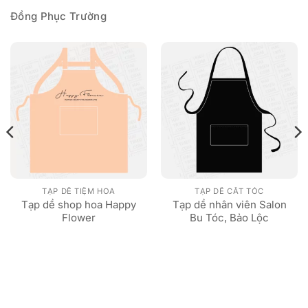
Đồng Phục Trường
TẠP DỀ TIỆM HOA
TẠP DỀ CẮT TÓC
Tạp dề shop hoa Happy
Tạp dề nhân viên Salon
Flower
Bu Tóc, Bảo Lộc