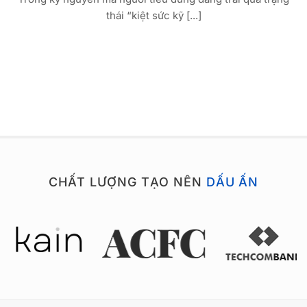
thái “kiệt sức kỹ [...]
CHẤT LƯỢNG TẠO NÊN
DẤU ẤN