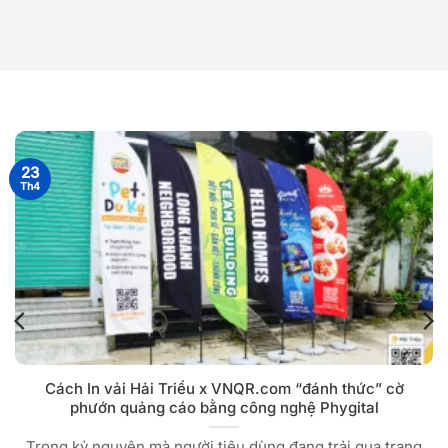
23
Th4
Cách In vải Hải Triều x VNQR.com “đánh thức” cờ
phướn quảng cáo bằng công nghệ Phygital
Trong kỷ nguyên mà người tiêu dùng đang trải qua trạng