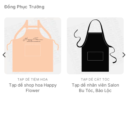
Đồng Phục Trường
TẠP DỀ TIỆM HOA
TẠP DỀ CẮT TÓC
Tạp dề shop hoa Happy
Tạp dề nhân viên Salon
Flower
Bu Tóc, Bảo Lộc