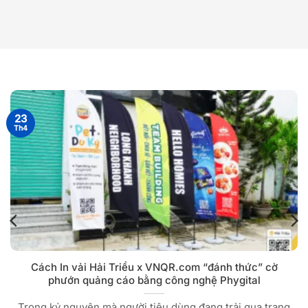
23
Th4
Cách In vải Hải Triều x VNQR.com “đánh thức” cờ
phướn quảng cáo bằng công nghệ Phygital
Trong kỷ nguyên mà người tiêu dùng đang trải qua trạng