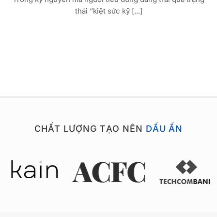
thái “kiệt sức kỹ [...]
CHẤT LƯỢNG TẠO NÊN
DẤU ẤN