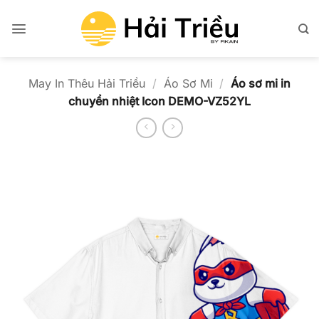
Bỏ
qua
nội
dung
May In Thêu Hải Triều
/
Áo Sơ Mi
/
Áo sơ mi in
chuyển nhiệt Icon DEMO-VZ52YL