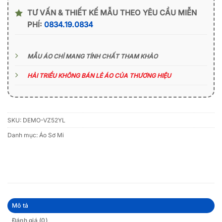
TƯ VẤN & THIẾT KẾ MẪU THEO YÊU CẦU MIỄN
PHÍ:
0834.19.0834
MẪU ÁO CHỈ MANG TÍNH CHẤT THAM KHẢO
HẢI TRIỀU KHÔNG BÁN LẺ ÁO CỦA THƯƠNG HIỆU
SKU:
DEMO-VZ52YL
Danh mục:
Áo Sơ Mi
Mô tả
Đánh giá (0)