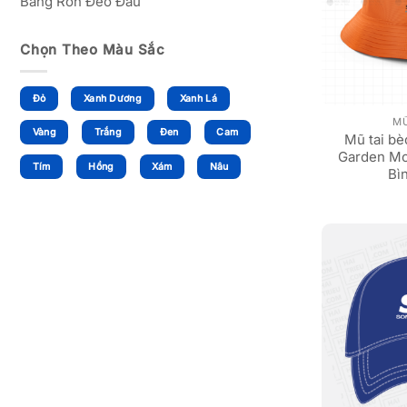
Băng Rôn Đeo Đầu
Chọn Theo Màu Sắc
Đỏ
Xanh Dương
Xanh Lá
M
Vàng
Trắng
Đen
Cam
Mũ tai b
Garden Mo
Tím
Hồng
Xám
Nâu
Bì