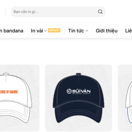
Tìm
kiếm:
ăn bandana
In vải
Tin tức
Giới thiệu
Li