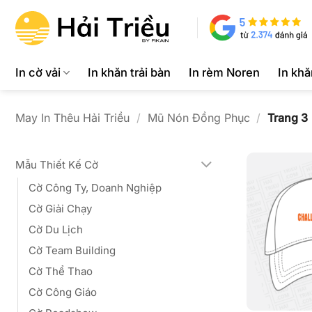
Bỏ
qua
nội
dung
In cờ vải
In khăn trải bàn
In rèm Noren
In kh
May In Thêu Hải Triều
/
Mũ Nón Đồng Phục
/
Trang 3
Mẫu Thiết Kế Cờ
Cờ Công Ty, Doanh Nghiệp
Cờ Giải Chạy
Cờ Du Lịch
Cờ Team Building
Cờ Thể Thao
Cờ Công Giáo