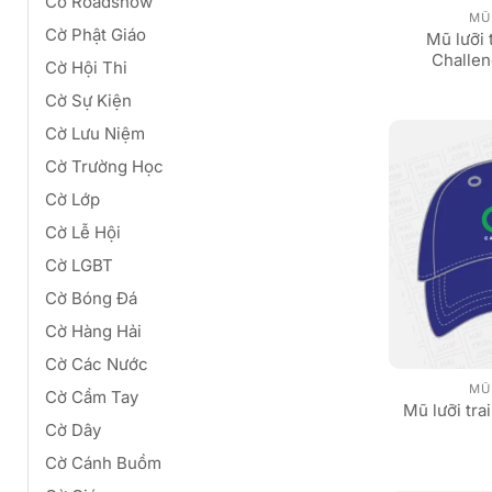
Cờ Roadshow
MŨ 
Cờ Phật Giáo
Mũ lưỡi 
Challe
Cờ Hội Thi
Cờ Sự Kiện
Cờ Lưu Niệm
Cờ Trường Học
Cờ Lớp
Cờ Lễ Hội
Cờ LGBT
Cờ Bóng Đá
Cờ Hàng Hải
Cờ Các Nước
MŨ 
Cờ Cầm Tay
Mũ lưỡi tra
Cờ Dây
Cờ Cánh Buồm