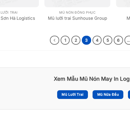
LƯỠI TRAI
MŨ NÓN ĐỒNG PHỤC
i Sơn Hà Logistics
Mũ lưỡi trai Sunhouse Group
M
1
2
3
4
5
6
Xem Mẫu Mũ Nón May In Log
Mũ Lưỡi Trai
Mũ Nửa Đầu