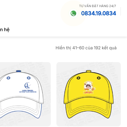
TƯ VẤN ĐẶT HÀNG 24/7
0834.19.0834
ên hệ
Đã
Hiển thị 41–60 của 192 kết quả
sắp
xếp
theo
mới
nhất