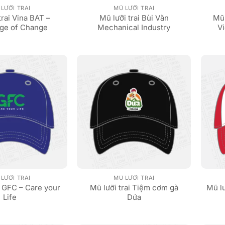
LƯỠI TRAI
MŨ LƯỠI TRAI
trai Vina BAT –
Mũ lưỡi trai Bùi Văn
Mũ 
nge of Change
Mechanical Industry
V
LƯỠI TRAI
MŨ LƯỠI TRAI
i GFC – Care your
Mũ lưỡi trai Tiệm cơm gà
Mũ lư
Life
Dứa