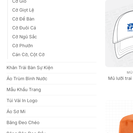
Cờ Gió
Cờ Giọt Lệ
Cờ Để Bàn
Cờ Đuôi Cá
Cờ Ngũ Sắc
Cờ Phướn
Cán Cờ, Cột Cờ
Khăn Trải Bàn Sự Kiện
MŨ 
Mũ lưỡi tr
Áo Trùm Bình Nước
Mẫu Khẩu Trang
Túi Vải In Logo
Áo Sơ Mi
Băng Đeo Chéo