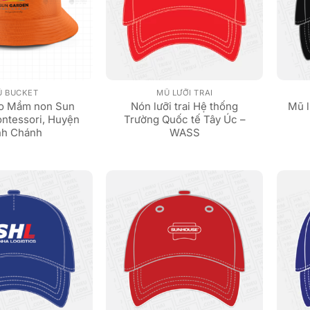
Ũ BUCKET
MŨ LƯỠI TRAI
èo Mầm non Sun
Nón lưỡi trai Hệ thống
Mũ l
ntessori, Huyện
Trường Quốc tế Tây Úc –
nh Chánh
WASS