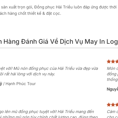
sản xuất trọn gói, Đồng phục Hải Triều luôn đáp ứng được thời 
ách hàng chốt thiết kế & đặt cọc.
ch Hàng Đánh Giá Về Dịch Vụ May In Lo
ệt vời! Mũ nón đồng phục của Hải Triều vừa đẹp vừa
Món đ
ôi rất hài lòng với dịch vụ này.
đồng 
thống
ỷ
/
Hạnh Phúc Tour
Nguy
ogo lên mũ đồng phục tuyệt vời! Hải Triều mang đến
Cảm ơ
i những mũ nón tùy chỉnh chất lượng cao, đúng theo
cho c