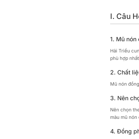
I. Câu 
1. Mũ nón
Hải Triều cun
phù hợp nhất
2. Chất li
Mũ nón đồng 
3. Nên ch
Nên chọn the
màu mũ nón c
4. Đồng ph