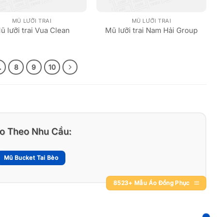
MŨ LƯỠI TRAI
MŨ LƯỠI TRAI
ũ lưỡi trai Vua Clean
Mũ lưỡi trai Nam Hải Group
…
8
9
10
o Theo Nhu Cầu:
Mũ Bucket Tai Bèo
8523+ Mẫu Áo Đồng Phục