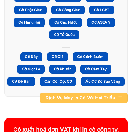
Cờ Phật Giáo
Cờ Công Giáo
Cờ LGBT
Cờ Hàng Hải
Cờ Các Nước
Cờ ASEAN
Cờ Tổ Quốc
Cờ Dây
Cờ Gió
Cờ Cánh Buồm
Cờ Giọt Lệ
Cờ Phướn
Cờ Cầm Tay
Cờ Để Bàn
Cán Cờ, Cột Cờ
Áo Cờ Đỏ Sao Vàng
Dịch Vụ May In Cờ Vải Hải Triều
Có xuất hoá đơn VAT khi in cờ công ty,