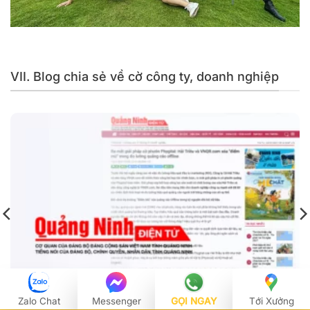
Hải Triều chuyên cung cấp cờ cho các công ty BĐS trên
toàn quốc
VII. Blog chia sẻ về cờ công ty, doanh nghiệp
(Báo Quảng Ninh) Ra mắt giải pháp cờ phướn Phygital:
Zalo Chat
Messenger
GỌI NGAY
Tới Xưởng
Hải Triều và VNQR.com xóa “điểm mù” trong đo lường