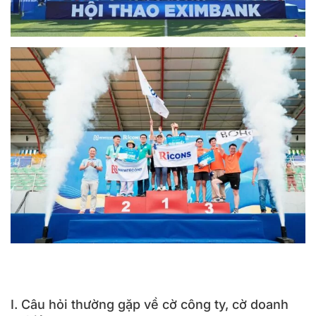
Địa chỉ in băng rôn, cờ vải công ty doanh nghiệp được yêu
thích tại TPHCM
Nâng cao tinh thần đồng đội trong công ty với lá cờ
I. Câu hỏi thường gặp về cờ công ty, cờ doanh