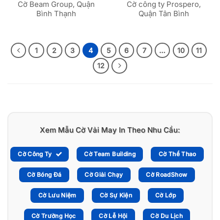
Cờ Beam Group, Quận
Cờ công ty Prospero,
Bình Thạnh
Quận Tân Bình
1
2
3
4
5
6
7
…
10
11
12
Xem Mẫu Cờ Vải May In Theo Nhu Cầu:
Cờ Công Ty
Cờ Team Building
Cờ Thể Thao
Cờ Bóng Đá
Cờ Giải Chạy
Cờ RoadShow
Cờ Lưu Niệm
Cờ Sự Kiện
Cờ Lớp
Cờ Trường Học
Cờ Lễ Hội
Cờ Du Lịch