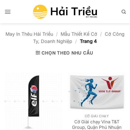
Bỏ
qua
nội
dung
May In Thêu Hải Triều
/
Mẫu Thiết Kế Cờ
/
Cờ Công
Ty, Doanh Nghiệp
/
Trang 4
CHỌN THEO NHU CẦU
CỜ GIẢI CHẠY
Cờ Giải chạy Vina T&T
Group, Quận Phú Nhuận