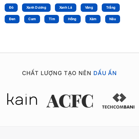
Đỏ
Xanh Dương
Xanh Lá
Vàng
Trắng
Đen
Cam
Tím
Hồng
Xám
Nâu
CHẤT LƯỢNG TẠO NÊN
DẤU ẤN