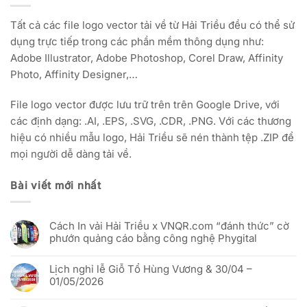
Tất cả các file logo vector tải về từ Hải Triều đều có thể sử
dụng trực tiếp trong các phần mềm thông dụng như:
Adobe Illustrator, Adobe Photoshop, Corel Draw, Affinity
Photo, Affinity Designer,…
File logo vector được lưu trữ trên trên Google Drive, với
các định dạng: .AI, .EPS, .SVG, .CDR, .PNG. Với các thương
hiệu có nhiều mẫu logo, Hải Triều sẽ nén thành tệp .ZIP để
mọi người dễ dàng tải về.
Bài viết mới nhất
Cách In vải Hải Triều x VNQR.com “đánh thức” cờ
phướn quảng cáo bằng công nghệ Phygital
Không
có
Lịch nghỉ lễ Giỗ Tổ Hùng Vương & 30/04 –
bình
luận
01/05/2026
ở
Cách
Không
In
có