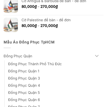
Cờ Antigua & Barbuda để bàn - đế đơn
80,000₫
đến
Khoảng
80,000
₫
–
270,000
₫
270,000₫
giá:
từ
Cờ Palestine để bàn - đế đơn
80,000₫
đến
Khoảng
80,000
₫
–
270,000
₫
270,000₫
giá:
từ
80,000₫
Mẫu Áo Đồng Phục TpHCM
đến
270,000₫
Đồng Phục Quận
Đồng Phục Thành Phố Thủ Đức
Đồng Phục Quận 1
Đồng Phục Quận 3
Đồng Phục Quận 4
Đồng Phục Quận 5
Đồng Phục Quận 6
Đồng Phục Quận 7