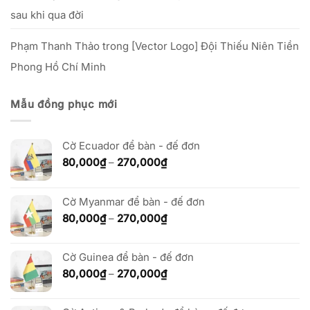
sau khi qua đời
Phạm Thanh Thảo
trong
[Vector Logo] Đội Thiếu Niên Tiền
Phong Hồ Chí Minh
Mẫu đồng phục mới
Cờ Ecuador để bàn - đế đơn
Khoảng
80,000
₫
–
270,000
₫
giá:
từ
80,000₫
Cờ Myanmar để bàn - đế đơn
đến
Khoảng
80,000
₫
–
270,000
₫
270,000₫
giá:
từ
Cờ Guinea để bàn - đế đơn
80,000₫
đến
Khoảng
80,000
₫
–
270,000
₫
270,000₫
giá:
từ