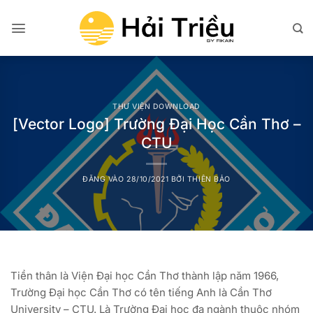
Bỏ
qua
nội
dung
THƯ VIỆN DOWNLOAD
[Vector Logo] Trường Đại Học Cần Thơ –
CTU
ĐĂNG VÀO
28/10/2021
BỞI
THIÊN BẢO
Tiền thân là Viện Đại học Cần Thơ thành lập năm 1966,
Trường Đại học Cần Thơ có tên tiếng Anh là Cần Thơ
University – CTU. Là Trường Đại học đa ngành thuộc nhóm