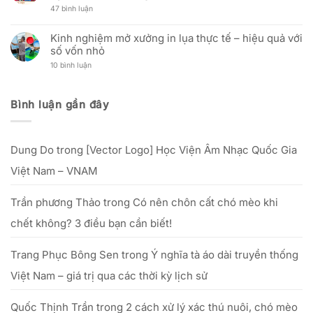
Phân
phòng
mắt
Ưu
ở
47 bình luận
Tích
mới
Zalo
đãi
Giỗ
Kỹ
Official
nhân
Tổ
Thuật
Account:
Ngày
ngành
Và
Kinh nghiệm mở xưởng in lụa thực tế – hiệu quả với
nâng
Phụ
may
Hiệu
tầm
nữ
số vốn nhỏ
(12/12
Quả
trải
Việt
Âm
Đầu
nghiệm
Nam:
ở
10 bình luận
lịch)
Tư
dịch
“Tôn
Kinh
–
Cho
vụ
vinh
nghiệm
Nguồn
Doanh
khách
nét
mở
gốc,
Nghiệp
hàng
đẹp
xưởng
lễ
Bình luận gần đây
phụ
in
vật
nữ
lụa
&
Việt”
thực
văn
–
tế
khấn
từ
–
cúng
25/09
Dung Do
trong
[Vector Logo] Học Viện Âm Nhạc Quốc Gia
hiệu
Tổ
đến
quả
hết
với
Việt Nam – VNAM
20/10/2025
số
vốn
nhỏ
Trần phương Thảo
trong
Có nên chôn cất chó mèo khi
chết không? 3 điều bạn cần biết!
Trang Phục Bông Sen
trong
Ý nghĩa tà áo dài truyền thống
Việt Nam – giá trị qua các thời kỳ lịch sử
Quốc Thịnh Trần
trong
2 cách xử lý xác thú nuôi, chó mèo