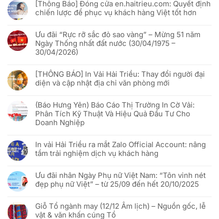
vải
[Thông Báo] Đóng cửa en.haitrieu.com: Quyết định
bình
Hải
luận
chiến lược để phục vụ khách hàng Việt tốt hơn
Triều
ở
x
Lịch
Không
VNQR.com
nghỉ
có
“đánh
lễ
Ưu đãi “Rực rỡ sắc đỏ sao vàng” – Mừng 51 năm
bình
thức”
Giỗ
luận
Ngày Thống nhất đất nước (30/04/1975 –
cờ
Tổ
ở
phướn
Hùng
30/04/2026)
[Thông
quảng
Vương
Báo]
cáo
&
Không
Đóng
bằng
30/04
có
cửa
công
[THÔNG BÁO] In Vải Hải Triều: Thay đổi người đại
–
bình
en.haitrieu.com:
nghệ
01/05/2026
luận
Quyết
diện và cập nhật địa chỉ văn phòng mới
Phygital
ở
định
Ưu
chiến
Không
đãi
lược
có
“Rực
(Báo Hưng Yên) Báo Cáo Thị Trường In Cờ Vải:
để
bình
rỡ
phục
luận
Phân Tích Kỹ Thuật Và Hiệu Quả Đầu Tư Cho
sắc
vụ
ở
đỏ
Doanh Nghiệp
khách
[THÔNG
sao
hàng
BÁO]
vàng”
Không
Việt
In
–
có
tốt
Vải
In vải Hải Triều ra mắt Zalo Official Account: nâng
Mừng
bình
hơn
Hải
51
luận
Triều:
tầm trải nghiệm dịch vụ khách hàng
năm
ở
Thay
Ngày
(Báo
đổi
Không
Thống
Hưng
người
có
nhất
Yên)
Ưu đãi nhân Ngày Phụ nữ Việt Nam: “Tôn vinh nét
đại
bình
đất
Báo
diện
luận
đẹp phụ nữ Việt” – từ 25/09 đến hết 20/10/2025
nước
Cáo
và
ở
(30/04/1975
Thị
cập
In
Không
–
Trường
nhật
vải
có
30/04/2026)
In
địa
Hải
Giỗ Tổ ngành may (12/12 Âm lịch) – Nguồn gốc, lễ
bình
Cờ
chỉ
Triều
luận
vật & văn khấn cúng Tổ
Vải:
văn
ra
ở